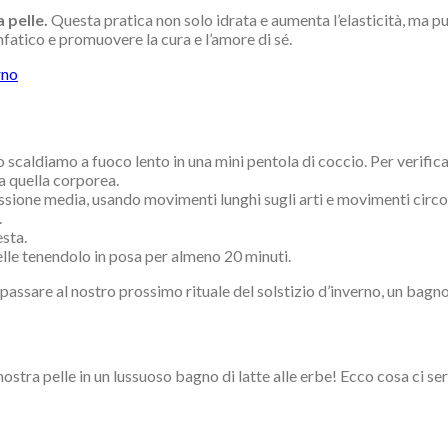
 pelle.
Questa pratica non solo idrata e aumenta l’elasticità, ma può
infatico e promuovere la cura e l’amore di sé.
o scaldiamo a fuoco lento in una mini pentola di coccio. Per verific
a quella corporea.
ione media, usando movimenti lunghi sugli arti e movimenti circolar
.
esta.
pelle tenendolo in posa per almeno 20 minuti.
assare al nostro prossimo rituale del solstizio d’inverno, un bagno
ostra pelle in un lussuoso bagno di latte alle erbe! Ecco cosa ci se