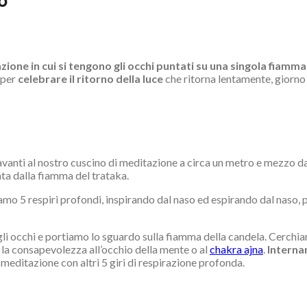
o
zione in cui si tengono gli occhi puntati su una singola fiamma
 per
celebrare il ritorno della luce
che ritorna lentamente, giorno 
anti al nostro cuscino di meditazione a circa un metro e mezzo da noi
ta dalla fiamma del trataka.
iamo 5 respiri profondi, inspirando dal naso ed espirando dal naso, 
li occhi e portiamo lo sguardo sulla fiamma della candela. Cerchi
la consapevolezza all’occhio della mente o al
chakra ajna
.
Internam
meditazione con altri 5 giri di respirazione profonda.