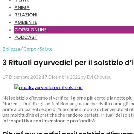
ANIMA
RELAZIONI
AMBIENTE
CORSI ONLINE
PODCAST
Bellezza
⁄
Corpo
⁄
Salute
3 Rituali ayurvedici per il solstizio d
17 Dicembre 2022
17 Dicembre 2022
by
Evi Choutou
Nel solstizio d’inverno si verifica il giorno più corto e la notte p
Norreni, i Druidi e gli antichi Romani, ma anche civiltà come gli In
primi a bruciare il ceppo di Yule come simbolo di benvenuto al rit
una moltitudine di pratiche che rendono perfetti i rituali del sols
introspettiva con intensione e profondità.