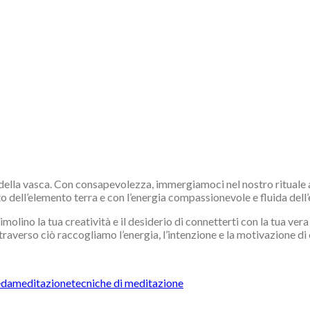
a della vasca. Con consapevolezza, immergiamoci nel nostro ritual
nto dell’elemento terra e con l’energia compassionevole e fluida del
timolino la tua creatività e il desiderio di connetterti con la tua ve
attraverso ciò raccogliamo l’energia, l’intenzione e la motivazione d
eda
meditazione
tecniche di meditazione