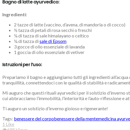
Bagno di latte ayurvedico:
Ingredienti:
2 tazze di latte (vaccino, d’avena, di mandorla o di cocco)
½ tazza di petali di rosa secchi o freschi
¼ di tazza di sale himalayano o celtico
¼ di tazza di
sale di Epsom
3 gocce di olio essenziale di lavanda
1 goccia di olio essenziale di vetiver
Istruzioni per l’uso:
Prepariamo il bagno e aggiungiamo tutti gli ingredienti all’acqu
tranquillità, connettendoci con le qualità di stabilità e radicame
Mi auguro che questi rituali ayurvedici per il solstizio d’inverno s
cui abbracciamo l’immobilità, l’interiorità e l’auto-riflessione e 
Ti auguro un solstizio d’inverno gioioso e rigenerante!
Tags:
benessere del corpo
benessere della mente
medicina ayurv
1
Like
688
Views