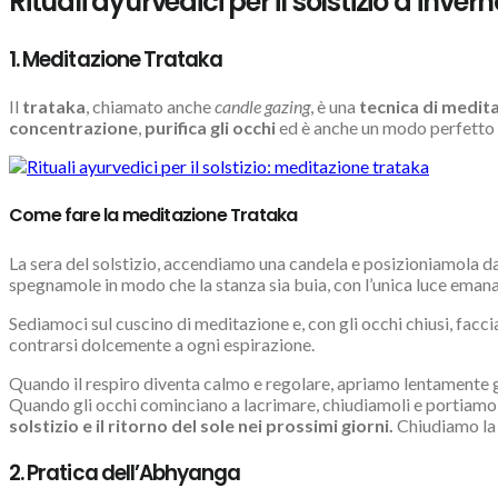
Rituali ayurvedici per il solstizio d’invern
1. Meditazione Trataka
Il
trataka
, chiamato anche
candle gazing
, è una
tecnica di medita
concentrazione
,
purifica gli occhi
ed è anche un modo perfetto
Come fare la meditazione Trataka
La sera del solstizio, accendiamo una candela e posizioniamola dav
spegnamole in modo che la stanza sia buia, con l’unica luce emana
Sediamoci sul cuscino di meditazione e, con gli occhi chiusi, facc
contrarsi dolcemente a ogni espirazione.
Quando il respiro diventa calmo e regolare, apriamo lentamente g
Quando gli occhi cominciano a lacrimare, chiudiamoli e portiamo 
solstizio e il ritorno del sole nei prossimi giorni.
Chiudiamo la 
2. Pratica dell’Abhyanga