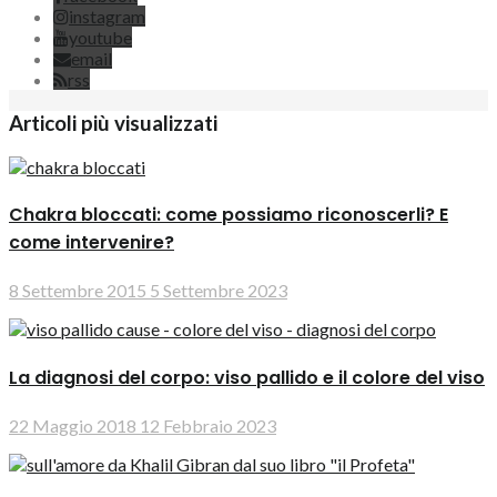
instagram
youtube
email
rss
Articoli più visualizzati
Chakra bloccati: come possiamo riconoscerli? E
come intervenire?
8 Settembre 2015
5 Settembre 2023
La diagnosi del corpo: viso pallido e il colore del viso
22 Maggio 2018
12 Febbraio 2023