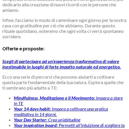
dedicarlo alla creazione di nuovi ricordi con le persone che
amiamo.
Infine, facciamo in modo di camminare ogni giorno per la nostra
casa con gratitudine per ciò che abbiamo. Durante questo
rituale quotidiano, noteremo che ogni volta ci verrà spontaneo
sorridere.
Offerte e proposte:
Scegli di partecipare ad un’esperienza trasformativa di valore
inestimabile in luoghi di forte impatto naturale ed energetico.
Ecco una serie di percorsi che possono aiutarti a coltivare
questa parte fondamentale della tua natura. Esplora quelle che
ti sembrano più adatte a TE:
Mindfulness, Meditazione e il Movimento:
impara a stare
in TE
Your 14 days habit:
Impara a coltivare una pratica
meditativa in 14 giorni.
Your Day Starter:
Crea un’abitudine
Your inspiration board:
Permetti all’intuizione di scegliere la