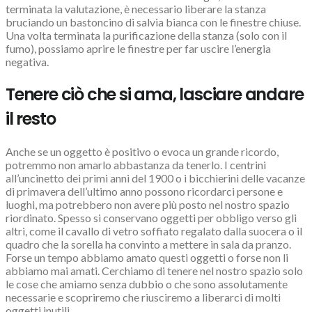
terminata la valutazione, è necessario liberare la stanza
bruciando un bastoncino di salvia bianca con le finestre chiuse.
Una volta terminata la purificazione della stanza (solo con il
fumo), possiamo aprire le finestre per far uscire l’energia
negativa.
Tenere ciò che si ama, lasciare andare
il resto
Anche se un oggetto è positivo o evoca un grande ricordo,
potremmo non amarlo abbastanza da tenerlo. I centrini
all’uncinetto dei primi anni del 1900 o i bicchierini delle vacanze
di primavera dell’ultimo anno possono ricordarci persone e
luoghi, ma potrebbero non avere più posto nel nostro spazio
riordinato. Spesso si conservano oggetti per obbligo verso gli
altri, come il cavallo di vetro soffiato regalato dalla suocera o il
quadro che la sorella ha convinto a mettere in sala da pranzo.
Forse un tempo abbiamo amato questi oggetti o forse non li
abbiamo mai amati. Cerchiamo di tenere nel nostro spazio solo
le cose che amiamo senza dubbio o che sono assolutamente
necessarie e scopriremo che riusciremo a liberarci di molti
oggetti inutili.