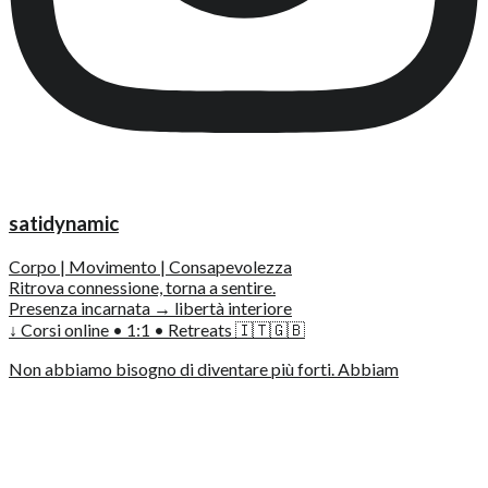
satidynamic
Corpo | Movimento | Consapevolezza
Ritrova connessione, torna a sentire.
Presenza incarnata → libertà interiore
↓ Corsi online • 1:1 • Retreats 🇮🇹🇬🇧
Non abbiamo bisogno di diventare più forti. Abbiam