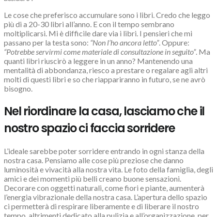
Le cose che preferisco accumulare sono i libri. Credo che leggo
più di a 20-30 libri all’anno. E con il tempo sembrano
moltiplicarsi. Mi è difficile dare via i libri. I pensieri che mi
passano per la testa sono:
“Non l’ho ancora letto”
. Oppure:
“Potrebbe servirmi come materiale di consultazione in seguito”
. Ma
quanti libri riuscirò a leggere in un anno? Mantenendo una
mentalità di abbondanza, riesco a prestare o regalare agli altri
molti di questi libri e so che riappariranno in futuro, se ne avrò
bisogno.
Nel riordinare la casa, lasciamo che il
nostro spazio ci faccia sorridere
L’ideale sarebbe poter sorridere entrando in ogni stanza della
nostra casa. Pensiamo alle cose più preziose che danno
luminosità e vivacità alla nostra vita. Le foto della famiglia, degli
amici e dei momenti più belli creano buone sensazioni.
Decorare con oggetti naturali, come fiori e piante, aumenterà
l’energia vibrazionale della nostra casa. L’apertura dello spazio
ci permetterà di respirare liberamente e di liberare il nostro
tempo, altrimenti dedicato alla pulizia e all’organizzazione, per