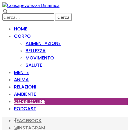
Skip
Skip
to
to
Search
navigation
content
Ricerca
per:
HOME
CORPO
ALIMENTAZIONE
BELLEZZA
MOVIMENTO
SALUTE
MENTE
ANIMA
RELAZIONI
AMBIENTE
CORSI ONLINE
PODCAST
FACEBOOK
INSTAGRAM