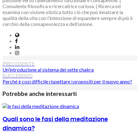
passione verso l’allenamento funzionale e consapevole. |
Consulente filosofica e ricercatrice curiosa. | Ricerca ed
esamina con visione olistica tutto ciò che può innalzare la
qualità della vita con l’intenzione di espandere sempre di più il
cerchio della consapevolezza e dell’unione.
Website
Facebook
LinkedIn
Instagram
Navigazione
PRECEDENTE
Un’introduzione al sistema dei sette chakra
articoli
SUCCESSIVO
Perché è così difficile rispettare i propositi per il nuovo anno?
Potrebbe anche interessarti
Quali sono le fasi della meditazione
dinamica?