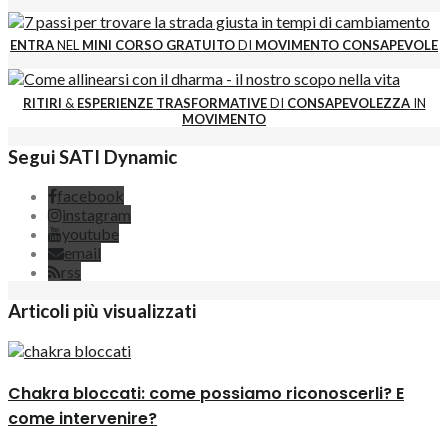
ENTRA
NEL
MINI CORSO GRATUITO
DI
MOVIMENTO CONSAPEVOLE
RITIRI
&
ESPERIENZE
TRASFORMATIVE
DI
CONSAPEVOLEZZA
IN
MOVIMENTO
Segui SATI Dynamic
facebook
instagram
youtube
email
rss
Articoli più visualizzati
Chakra bloccati: come possiamo riconoscerli? E
come intervenire?