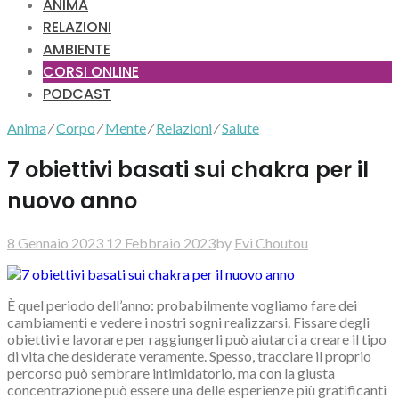
ANIMA
RELAZIONI
AMBIENTE
CORSI ONLINE
PODCAST
Anima
⁄
Corpo
⁄
Mente
⁄
Relazioni
⁄
Salute
7 obiettivi basati sui chakra per il
nuovo anno
8 Gennaio 2023
12 Febbraio 2023
by
Evi Choutou
È quel periodo dell’anno: probabilmente vogliamo fare dei
cambiamenti e vedere i nostri sogni realizzarsi. Fissare degli
obiettivi e lavorare per raggiungerli può aiutarci a creare il tipo
di vita che desiderate veramente. Spesso, tracciare il proprio
percorso può sembrare intimidatorio, ma con la giusta
concentrazione può essere una delle esperienze più gratificanti