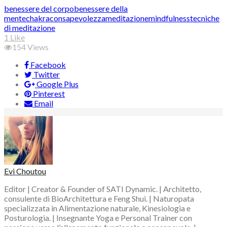
Tags:
benessere del corpo
benessere della
mente
chakra
consapevolezza
meditazione
mindfulness
tecniche
di meditazione
1
Like
154
Views
Facebook
Twitter
Google Plus
Pinterest
Email
Evi Choutou
Editor | Creator & Founder of SATI Dynamic. | Architetto,
consulente di BioArchitettura e Feng Shui. | Naturopata
specializzata in Alimentazione naturale, Kinesiologia e
Posturologia. | Insegnante Yoga e Personal Trainer con