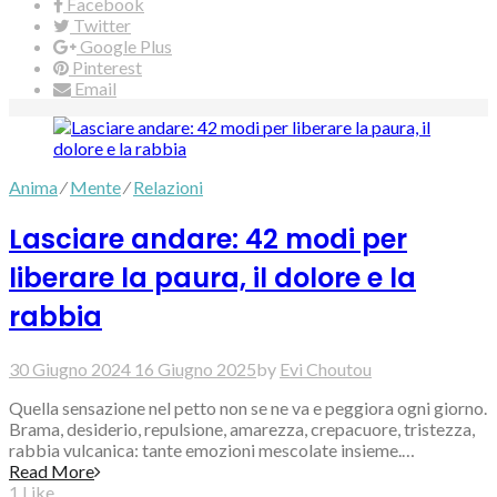
Facebook
Twitter
Google Plus
Pinterest
Email
Anima
⁄
Mente
⁄
Relazioni
Lasciare andare: 42 modi per
liberare la paura, il dolore e la
rabbia
30 Giugno 2024
16 Giugno 2025
by
Evi Choutou
Quella sensazione nel petto non se ne va e peggiora ogni giorno.
Brama, desiderio, repulsione, amarezza, crepacuore, tristezza,
rabbia vulcanica: tante emozioni mescolate insieme.…
Read More
1
Like