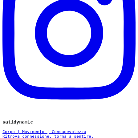
satidynamic
Corpo | Movimento | Consapevolezza
Ritrova connessione, torna a sentire.