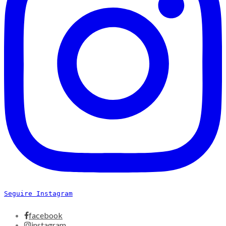
Seguire Instagram
facebook
instagram