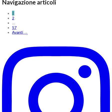
Navigazione articoli
1
2
…
57
Avanti
→