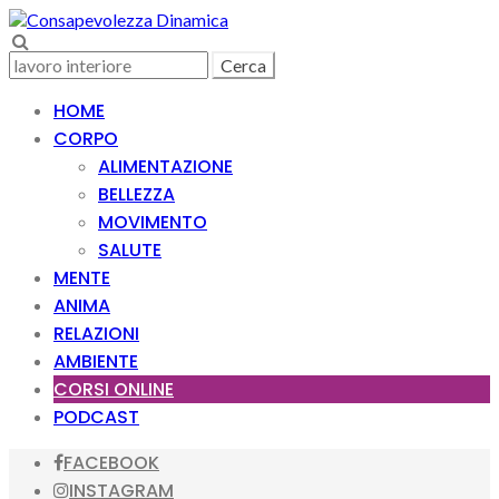
Skip
Skip
to
to
Search
navigation
content
Ricerca
per:
HOME
CORPO
ALIMENTAZIONE
BELLEZZA
MOVIMENTO
SALUTE
MENTE
ANIMA
RELAZIONI
AMBIENTE
CORSI ONLINE
PODCAST
FACEBOOK
INSTAGRAM