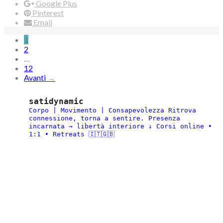
Google Plus
Pinterest
Email
Navigazione
1
2
articoli
…
12
Avanti
→
satidynamic
Corpo | Movimento | Consapevolezza
Ritrova
connessione, torna a sentire.
Presenza
incarnata → libertà interiore
↓ Corsi online •
1:1 • Retreats 🇮🇹🇬🇧