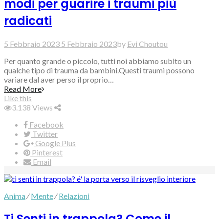
modi per guarire i traumi più
radicati
5 Febbraio 2023
5 Febbraio 2023
by
Evi Choutou
Per quanto grande o piccolo, tutti noi abbiamo subito un
qualche tipo di trauma da bambini.Questi traumi possono
variare dal aver perso il proprio…
Read More
Like this
3.138
Views
Facebook
Twitter
Google Plus
Pinterest
Email
Anima
⁄
Mente
⁄
Relazioni
Ti Senti in trappola? Come il