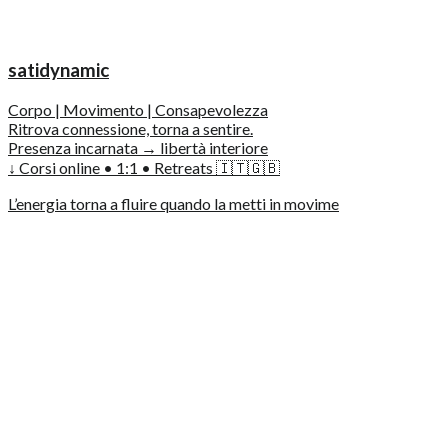
satidynamic
Corpo | Movimento | Consapevolezza
Ritrova connessione, torna a sentire.
Presenza incarnata → libertà interiore
↓ Corsi online • 1:1 • Retreats 🇮🇹🇬🇧
L’energia torna a fluire quando la metti in movime