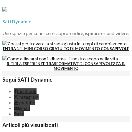
Sati Dynamic
Uno spazio per conoscere, approfondire, ispirare e condividere.
ENTRA
NEL
MINI CORSO GRATUITO
DI
MOVIMENTO CONSAPEVOLE
RITIRI
&
ESPERIENZE
TRASFORMATIVE
DI
CONSAPEVOLEZZA
IN
MOVIMENTO
Segui SATI Dynamic
facebook
instagram
youtube
email
rss
Articoli più visualizzati