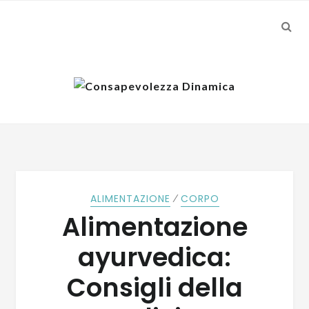
SEA
Skip
Skip
to
to
navigation
content
⁄
ALIMENTAZIONE
CORPO
Alimentazione
ayurvedica:
Consigli della