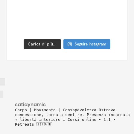
Carica di più...
Seguire Instagram
satidynamic
Corpo | Movimento | Consapevolezza
Ritrova
connessione, torna a sentire.
Presenza incarnata
→ libertà interiore
↓ Corsi online • 1:1 •
Retreats 🇮🇹🇬🇧