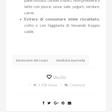
pane tostato, cereali o dolci. Non prendere il
latte con pesce, uova, sale, yogurt, verdure,
carne.
Evitare di consumare miele riscaldato
,
cotto o con l’aggiunta di bevande troppo
calde.
Tags:
benessere del corpo
medicina ayurveda
Like this
1.108
Views
Comment