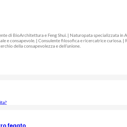
nte di BioArchitettura e Feng Shui. | Naturopata specializzata in 
e e consapevole. | Consulente filosofica e ricercatrice curiosa. | 
 cerchio della consapevolezza e dell’unione.
ita?
tro fegato