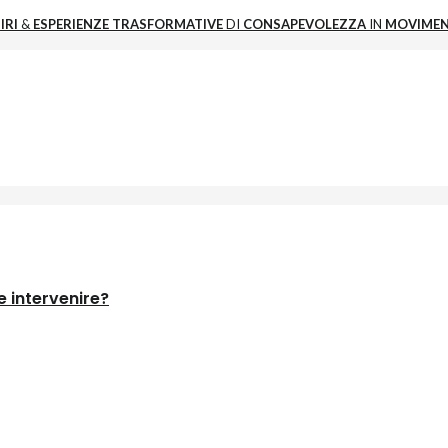
IRI
&
ESPERIENZE
TRASFORMATIVE
DI
CONSAPEVOLEZZA
IN
MOVIME
 intervenire?