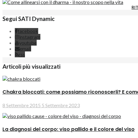
RIT
Segui SATI Dynamic
facebook
instagram
youtube
email
rss
Articoli più visualizzati
Chakra bloccati: come possiamo riconoscerli? E come
8 Settembre 2015
5 Settembre 2023
La diagnosi del corpo: viso pallido e il colore del viso