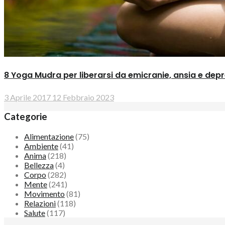
8 Yoga Mudra per liberarsi da emicranie, ansia e dep
3 Aprile 2017
12 Febbraio 2023
Categorie
Alimentazione
(75)
Ambiente
(41)
Anima
(218)
Bellezza
(4)
Corpo
(282)
Mente
(241)
Movimento
(81)
Relazioni
(118)
Salute
(117)