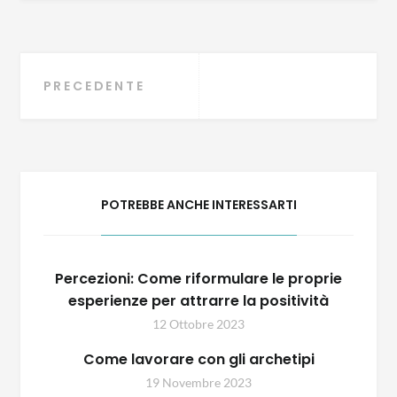
Navigazione
PRECEDENTE
articoli
POTREBBE ANCHE INTERESSARTI
Percezioni: Come riformulare le proprie
esperienze per attrarre la positività
12 Ottobre 2023
Come lavorare con gli archetipi
19 Novembre 2023