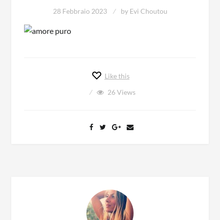
28 Febbraio 2023
by
Evi Choutou
Like this
26
Views