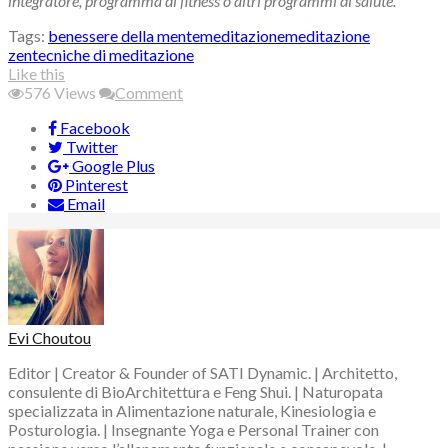
integratore, programma di fitness o altri programmi di salute.
Tags:
benessere della mente
meditazione
meditazione
zen
tecniche di meditazione
Like this
576
Views
Comment
Facebook
Twitter
Google Plus
Pinterest
Email
Evi Choutou
Editor | Creator & Founder of SATI Dynamic. | Architetto,
consulente di BioArchitettura e Feng Shui. | Naturopata
specializzata in Alimentazione naturale, Kinesiologia e
Posturologia. | Insegnante Yoga e Personal Trainer con