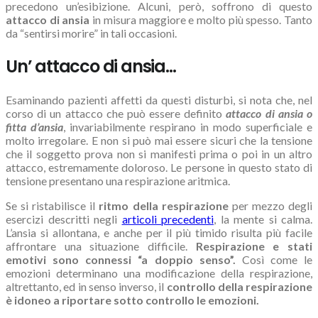
precedono un’esibizione. Alcuni, però, soffrono di questo
attacco di ansia
in misura maggiore e molto più spesso. Tanto
da “sentirsi morire” in tali occasioni.
Un’ attacco di ansia…
Esaminando pazienti affetti da questi disturbi, si nota che, nel
corso di un attacco che può essere definito
attacco di ansia o
fitta d’ansia
, invariabilmente respirano in modo superficiale e
molto irregolare. E non si può mai essere sicuri che la tensione
che il soggetto prova non si manifesti prima o poi in un altro
attacco, estremamente doloroso. Le persone in questo stato di
tensione presentano una respirazione aritmica.
Se si ristabilisce il
ritmo della respirazione
per mezzo degli
esercizi descritti negli
articoli precedenti
, la mente si calma.
L’ansia si allontana, e anche per il più timido risulta più facile
affrontare una situazione difficile.
Respirazione e stati
emotivi sono connessi “a doppio senso”.
Così come le
emozioni determinano una modificazione della respirazione,
altrettanto, ed in senso inverso, il
controllo della respirazione
è idoneo a riportare sotto controllo le emozioni.