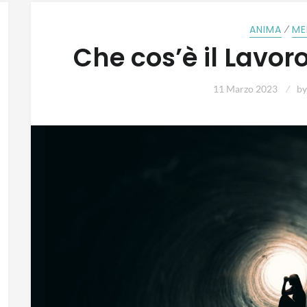
⁄
ANIMA
ME
Che cos’è il Lavor
11 Marzo 2023
b