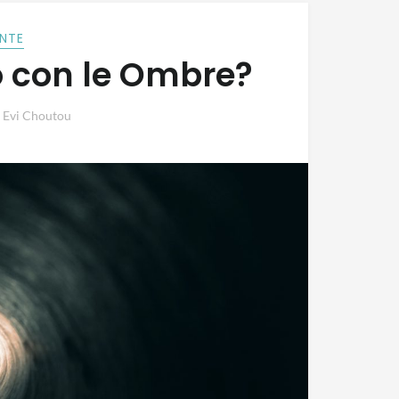
NTE
o con le Ombre?
y
Evi Choutou