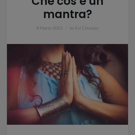
Che cos’è un
mantra?
8 Marzo 2023
by
Evi Choutou