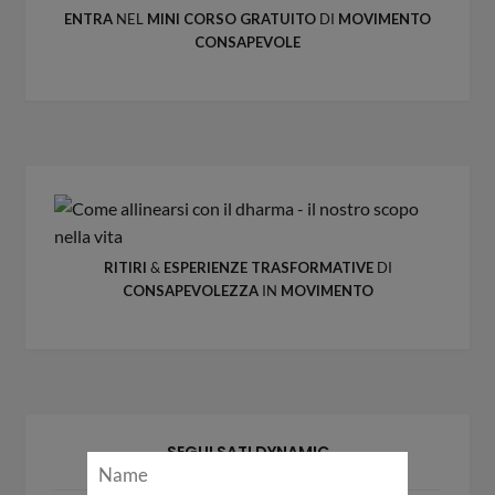
ENTRA
NEL
MINI CORSO GRATUITO
DI
MOVIMENTO
CONSAPEVOLE
RITIRI
&
ESPERIENZE
TRASFORMATIVE
DI
CONSAPEVOLEZZA
IN
MOVIMENTO
CONSAPEVOLEZZA E CONNESSIONE
Iscriviti alla nostra newsletter per ricevere
ispirazioni, notizie sui prossimi ritiri ed
esperienze di consapevolezza ed offerte
speciali!
SEGUI SATI DYNAMIC