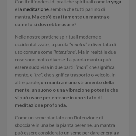
Con il diffondersi di pratiche spirituali come
lo yoga
e
la meditazione
, sembra che tutti parlino di
mantra.
Ma cos’è esattamente un mantra e
come lo si dovrebbe usare?
Nelle nostre pratiche spirituali moderne e
occidentalizzate, la parola
“mantra”
è diventata di
uso comune come
“intenzione”
. Ma in realtà le due
cose sono molto diverse. La parola mantra può
essere suddivisa in due parti:
“man”
, che significa
mente, e
“tra”
, che significa trasporto o veicolo. In
altre parole,
un mantra è uno strumento della
mente, un suono o una vibrazione potente che
si può usare per entrare in uno stato di
meditazione profonda.
Come un seme piantato con l’intenzione di
sbocciare in una bella pianta perenne, un mantra
può essere considerato un seme per dare energia a