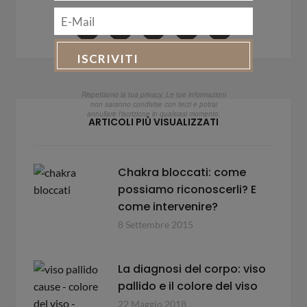
Rispettiamo la tua privacy. Le tue informazioni
non saranno condivise con terzi e potrai
annullare l'iscrizione in qualsiasi momento.
ARTICOLI PIÙ VISUALIZZATI
Chakra bloccati: come
possiamo riconoscerli? E
come intervenire?
8 Settembre 2015
La diagnosi del corpo: viso
pallido e il colore del viso
22 Maggio 2018