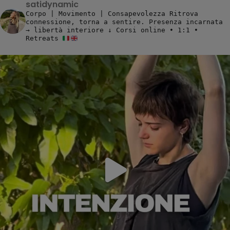
satidynamic
Corpo | Movimento | Consapevolezza
Ritrova
connessione, torna a sentire.
Presenza incarnata
→ libertà interiore
↓ Corsi online • 1:1 •
Retreats