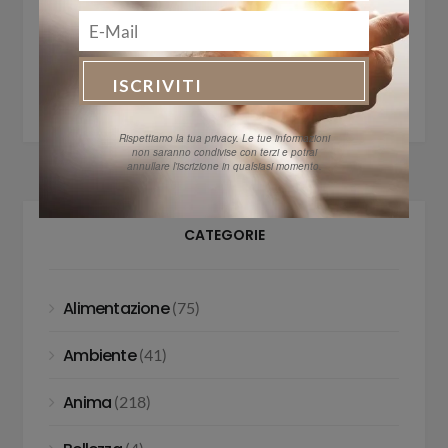
8 Yoga Mudra per liberarsi da emicranie,
ansia e depressione
3 Aprile 2017
Rispettiamo la tua privacy. Le tue informazioni
non saranno condivise con terzi e potrai
annullare l'iscrizione in qualsiasi momento.
CATEGORIE
Alimentazione
(75)
Ambiente
(41)
Anima
(218)