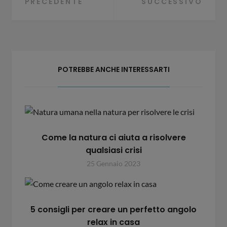
Navigazione
PRECEDENTE
SUCCESSIVO
articoli
POTREBBE ANCHE INTERESSARTI
Come la natura ci aiuta a risolvere
qualsiasi crisi
25 Gennaio 2023
5 consigli per creare un perfetto angolo
relax in casa