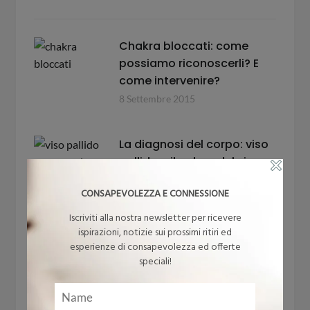
Chakra bloccati: come
possiamo riconoscerli? E
come intervenire?
8 Settembre 2015
La diagnosi del corpo: viso
pallido e il colore del viso
22 Maggio 2018
CONSAPEVOLEZZA E CONNESSIONE
Iscriviti alla nostra newsletter per ricevere
ispirazioni, notizie sui prossimi ritiri ed
esperienze di consapevolezza ed offerte
“Sull’amore…” di Khalil
speciali!
Gibran
14 Febbraio 2020