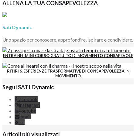
ALLENA LA TUA CONSAPEVOLEZZA
Sati Dynamic
Uno spazio per conoscere, approfondire, ispirare e condividere.
ENTRA
NEL
MINI CORSO GRATUITO
DI
MOVIMENTO CONSAPEVOLE
RITIRI
&
ESPERIENZE
TRASFORMATIVE
DI
CONSAPEVOLEZZA
IN
MOVIMENTO
Segui SATI Dynamic
facebook
instagram
youtube
email
rss
Articoli più visualizzati