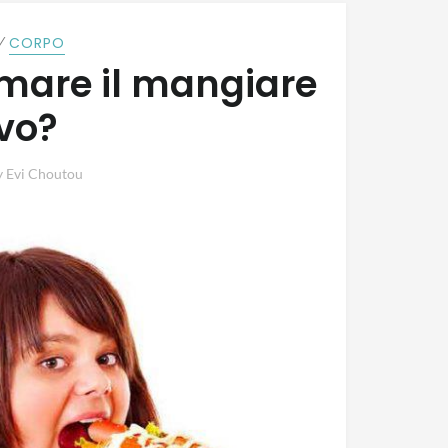
⁄
CORPO
mare il mangiare
vo?
y
Evi Choutou