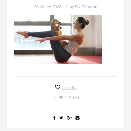
23 Marzo 2023
by
Evi Choutou
Like this
9
Views