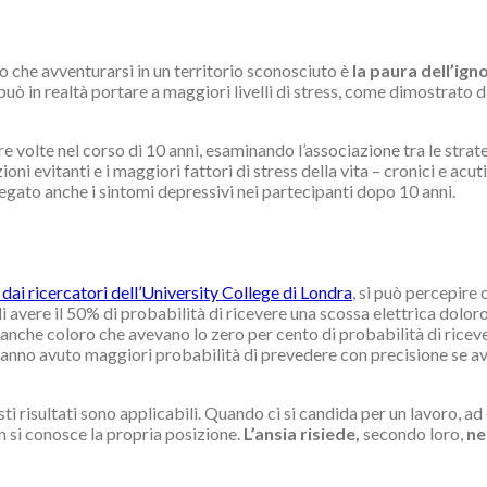
 che avventurarsi in un territorio sconosciuto è
la paura dell’ign
 può in realtà portare a maggiori livelli di stress, come dimostrato
volte nel corso di 10 anni, esaminando l’associazione tra le strategie
ni evitanti e i maggiori fattori di stress della vita – cronici e acuti
legato anche i sintomi depressivi nei partecipanti dopo 10 anni.
dai ricercatori dell’University College di Londra
, si può percepire
di avere il 50% di probabilità di ricevere una scossa elettrica dolo
nche coloro che avevano lo zero per cento di probabilità di riceve
ati hanno avuto maggiori probabilità di prevedere con precisione se 
 risultati sono applicabili. Quando ci si candida per un lavoro, ad e
on si conosce la propria posizione.
L’ansia risiede,
secondo loro,
ne