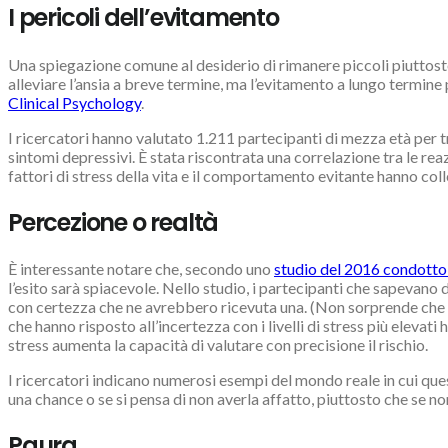
I pericoli dell’evitamento
Una spiegazione comune al desiderio di rimanere piccoli piuttosto
alleviare l’ansia a breve termine, ma l’evitamento a lungo termine
Clinical Psychology
.
I ricercatori hanno valutato 1.211 partecipanti di mezza età per tre 
sintomi depressivi. È stata riscontrata una correlazione tra le reazio
fattori di stress della vita e il comportamento evitante hanno col
Percezione o realtà
È interessante notare che, secondo uno
studio del 2016 condotto 
l’esito sarà spiacevole. Nello studio, i partecipanti che sapevano 
con certezza che ne avrebbero ricevuta una. (Non sorprende che a
che hanno risposto all’incertezza con i livelli di stress più elev
stress aumenta la capacità di valutare con precisione il rischio.
I ricercatori indicano numerosi esempi del mondo reale in cui questi
una chance o se si pensa di non averla affatto, piuttosto che se n
Paura