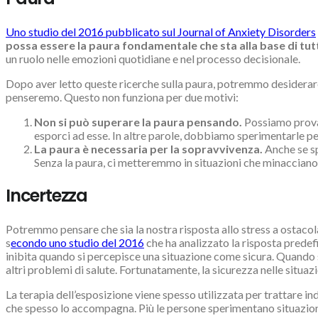
Uno studio del 2016 pubblicato sul Journal of Anxiety Disorders
possa essere la paura fondamentale che sta alla base di tutt
un ruolo nelle emozioni quotidiane e nel processo decisionale.
Dopo aver letto queste ricerche sulla paura, potremmo desiderare
penseremo. Questo non funziona per due motivi:
Non si può
superare la paura pensando.
Possiamo provar
esporci ad esse. In altre parole, dobbiamo sperimentarle pe
La paura è necessaria per la sopravvivenza.
Anche se sp
Senza la paura, ci metteremmo in situazioni che minacciano l
Incertezza
Potremmo pensare che sia la nostra risposta allo stress a ostacolar
s
econdo uno studio del 2016
che ha analizzato la risposta predefi
inibita quando si percepisce una situazione come sicura. Quando si è
altri problemi di salute. Fortunatamente, la sicurezza nelle situaz
La terapia dell’esposizione viene spesso utilizzata per trattare in
che spesso lo accompagna. Più le persone sperimentano situazioni a