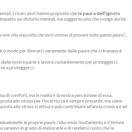
ntali. I ricercatori hanno proposto che
la paura dell’ignoto
 impatto sui disturbi mentali, ma suggeriscono che svolge anche
a mia vita una volta che avrò smesso di provare tutta questa paura”
,
nico modo per liberarci veramente dalle paure che ci frenano è
 è dalla nostra parte e lavora costantemente per proteggerci.
rve a proteggerci.
na di comfort, ma in realtà è la nostra percezione di essa,
isposta allo stress per l’incertezza è sempre presente, ma viene
posta allo stress si attiva e può contribuire all’ansia cronica e ad
gradualmente le proprie paure, riducendo l’evitamento e il timore
ù saranno in grado di elaborarle e di rendersi conto che la