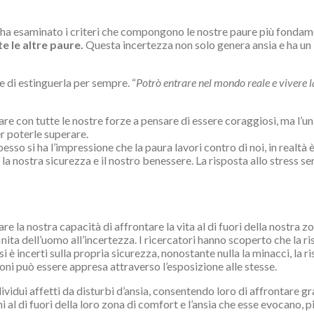
ha esaminato i criteri che compongono le nostre paure più fondame
e le altre paure.
Questa incertezza non solo genera ansia e ha un
 di estinguerla per sempre. “
Potrò entrare nel mondo reale e vivere l
e con tutte le nostre forze a pensare di essere coraggiosi, ma l’u
r poterle superare.
esso si ha l’impressione che la paura lavori contro di noi, in realtà
a nostra sicurezza e il nostro benessere. La risposta allo stress se
e la nostra capacità di affrontare la vita al di fuori della nostra zo
nita dell’uomo all’incertezza. I ricercatori hanno scoperto che la r
 incerti sulla propria sicurezza, nonostante nulla la minacci, la ris
ioni può essere appresa attraverso l’esposizione alle stesse.
dividui affetti da disturbi d’ansia, consentendo loro di affrontare 
l di fuori della loro zona di comfort e l’ansia che esse evocano, pi