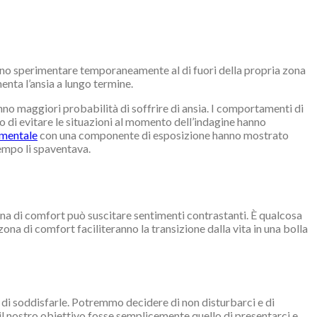
ossono sperimentare temporaneamente al di fuori della propria zona
enta l’ansia a lungo termine.
no maggiori probabilità di soffrire di ansia. I comportamenti di
o di evitare le situazioni al momento dell’indagine hanno
amentale
con una componente di esposizione hanno mostrato
empo li spaventava.
na di comfort può suscitare sentimenti contrastanti. È qualcosa
zona di comfort faciliteranno la transizione dalla vita in una bolla
o di soddisfarle. Potremmo decidere di non disturbarci e di
 il nostro obiettivo fosse semplicemente quello di presentarci e