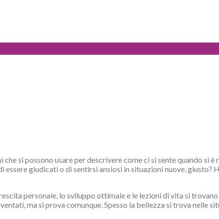
i che si possono usare per descrivere come ci si sente quando si è ra
a di essere giudicati o di sentirsi ansiosi in situazioni nuove, giust
cita personale, lo sviluppo ottimale e le lezioni di vita si trovan
paventati, ma si prova comunque. Spesso la bellezza si trova nelle s