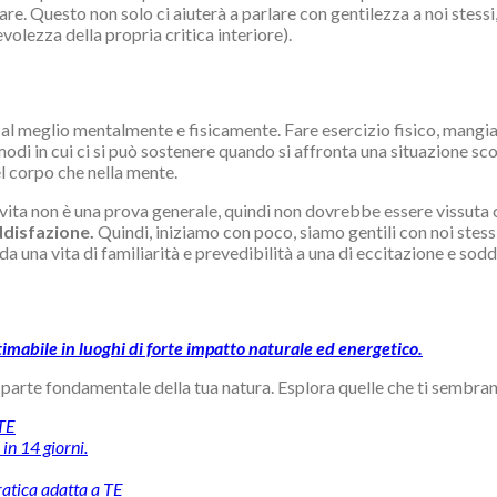
rlare. Questo non solo ci aiuterà a parlare con gentilezza a noi stess
olezza della propria critica interiore).
 al meglio mentalmente e fisicamente. Fare esercizio fisico, mangiar
modi in cui ci si può sostenere quando si affronta una situazione sc
el corpo che nella mente.
 vita non è una prova generale, quindi non dovrebbe essere vissuta
ddisfazione.
Quindi, iniziamo con poco, siamo gentili con noi stessi
a una vita di familiarità e prevedibilità a una di eccitazione e sodd
timabile in luoghi di forte impatto naturale ed energetico.
a parte fondamentale della tua natura. Esplora quelle che ti sembran
 TE
in 14 giorni.
pratica adatta a TE