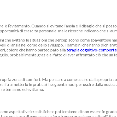
ure, è l’evitamento. Quando si evitano l’ansia e il disagio che si p
pportunità di crescita personale, ma le ricerche indicano che si aum
ini che evitano le situazioni che percepiscono come spaventose han
lli di ansia nel corso dello sviluppo. I bambini che hanno dichiarat
ori, coloro che hanno partecipato alla
terapia cognitivo-comport
glio, probabilmente grazie al fatto di aver affrontato ciò che un t
propria zona di comfort. Ma pensare a come uscire dalla propria zo
si fa a metterlo in pratica? I seguenti modi per uscire dalla nostra 
orse temiamo ed evitiamo.
niamo aspettative irrealistiche e poi temiamo di non essere in grad
 fare qualcosa di nuovo senza fare troppa pressione su di noi? E se