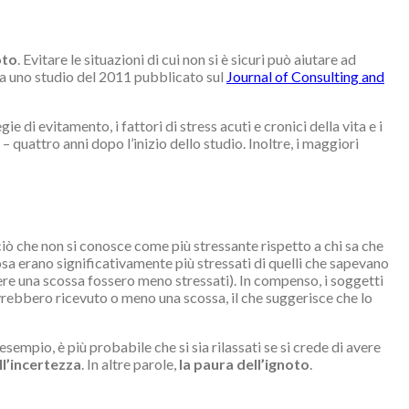
oto
. Evitare le situazioni di cui non si è sicuri può aiutare ad
 da uno studio del 2011 pubblicato sul
Journal of Consulting and
 di evitamento, i fattori di stress acuti e cronici della vita e i
 – quattro anni dopo l’inizio dello studio. Inoltre, i maggiori
 ciò che non si conosce come più stressante rispetto a chi sa che
rosa erano significativamente più stressati di quelli che sapevano
re una scossa fossero meno stressati). In compenso, i soggetti
avrebbero ricevuto o meno una scossa, il che suggerisce che lo
sempio, è più probabile che si sia rilassati se si crede di avere
ll’incertezza
. In altre parole,
la paura dell’ignoto
.