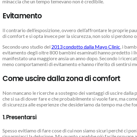
minaccia che un tempo temevano non è credibile.
Evitamento
Il contrario dell’esposizione, ovvero dell’affrontare le proprie pa
di comfort e si opta invece per la sicurezza, non solo si perdono o
Secondo uno studio del
2013 condotto dalla Mayo Clinic
, i bamb
evitamento degli oltre 800 bambini esaminati hanno predetto i live
manifestato una maggiore ansia un anno dopo. Secondo i ricercat
meno comportamenti di evitamento e hanno riferito di sentirsi me
Come uscire dalla zona di comfort
Non mancano le ricerche a sostegno dei vantaggi di uscire dalla 
che si sa di dover fare e che probabilmente si vuole fare, ma come 
di sicurezza alle esperienze che desideriamo da tempo ma che f
1. Presentarsi
Spesso evitiamo di fare cose di cui non siamo sicuri perché ci po
risparmiarci la delusione. Ma quanto sarebbe più facile provare a