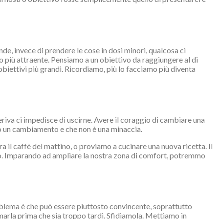
, invece di prendere le cose in dosi minori, qualcosa ci
 più attraente. Pensiamo a un obiettivo da raggiungere al di
 obiettivi più grandi. Ricordiamo, più lo facciamo più diventa
deriva ci impedisce di uscirne. Avere il coraggio di cambiare una
mo un cambiamento e che non è una minaccia.
 il caffè del mattino, o proviamo a cucinare una nuova ricetta. Il
anno. Imparando ad ampliare la nostra zona di comfort, potremmo
problema è che può essere piuttosto convincente, soprattutto
ermarla prima che sia troppo tardi. Sfidiamola. Mettiamo in