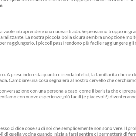
e.
vuole intraprendere una nuova strada. Se pensiamo troppo in grande
ralizzante. La nostra piccola bolla sicura sembra un’opzione molto
 per raggiungerlo. I piccoli passi rendono più facile raggiungere gli
ro. A prescindere da quanto ci renda infelici, la familiarità che ne 
trada. Cambiare una cosa segnalerà al nostro cervello che cerchia
onversazione con una persona a caso, come il barista che ci prepara
alimentiamo con nuove esperienze, più facili (e piacevoli!) diventer
. Spesso ci dice cose su di noi che semplicemente non sono vere. Il 
li di quella vocina quando inizia a farsi sentire ci permetterà di f