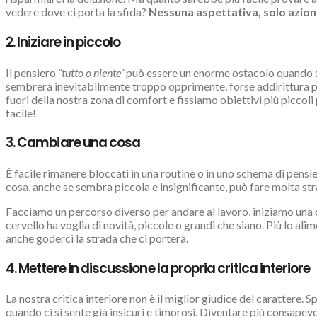
vedere dove ci porta la sfida?
Nessuna aspettativa, solo azion
2. Iniziare in piccolo
Il pensiero
“tutto o niente”
può essere un enorme ostacolo quando si 
sembrerà inevitabilmente troppo opprimente, forse addirittura pa
fuori della nostra zona di comfort e fissiamo obiettivi più piccoli
facile!
3. Cambiare una cosa
È facile rimanere bloccati in una routine o in uno schema di pensie
cosa, anche se sembra piccola e insignificante, può fare molta s
Facciamo un percorso diverso per andare al lavoro, iniziamo una c
cervello ha voglia di novità, piccole o grandi che siano. Più lo 
anche goderci la strada che ci porterà.
4. Mettere in discussione la propria critica interiore
La nostra critica interiore non è il miglior giudice del carattere
quando ci si sente già insicuri e timorosi. Diventare più consapevo