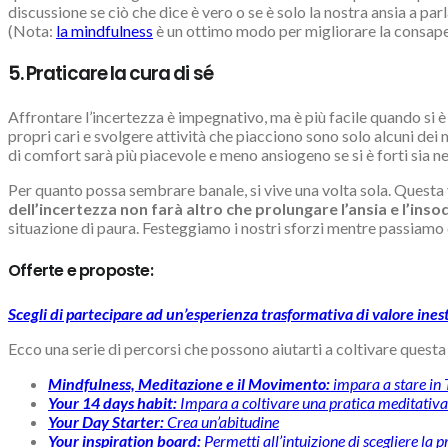
discussione se ciò che dice è vero o se è solo la nostra ansia a pa
(Nota:
la mindfulness
è un ottimo modo per migliorare la consapev
5. Praticare la cura di sé
Affrontare l’incertezza è impegnativo, ma è più facile quando si è
propri cari e svolgere attività che piacciono sono solo alcuni dei 
di comfort sarà più piacevole e meno ansiogeno se si è forti sia n
Per quanto possa sembrare banale, si vive una volta sola. Questa
dell’incertezza non farà altro che prolungare l’ansia e l’inso
situazione di paura. Festeggiamo i nostri sforzi mentre passiamo d
Offerte e proposte:
Scegli di partecipare ad un’esperienza trasformativa di valore ines
Ecco una serie di percorsi che possono aiutarti a coltivare quest
Mindfulness, Meditazione e il Movimento:
impara a stare in
Your 14 days habit:
Impara a coltivare una pratica meditativa 
Your Day Starter:
Crea un’abitudine
Your inspiration board:
Permetti all’intuizione di scegliere la 