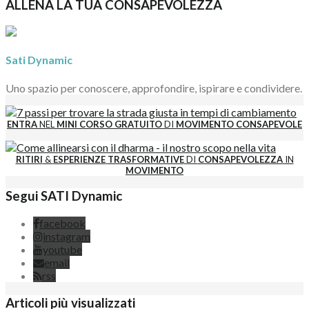
ALLENA LA TUA CONSAPEVOLEZZA
Sati Dynamic
Uno spazio per conoscere, approfondire, ispirare e condividere.
ENTRA
NEL
MINI CORSO GRATUITO
DI
MOVIMENTO CONSAPEVOLE
RITIRI
&
ESPERIENZE
TRASFORMATIVE
DI
CONSAPEVOLEZZA
IN
MOVIMENTO
Segui SATI Dynamic
facebook
instagram
youtube
email
rss
Articoli più visualizzati