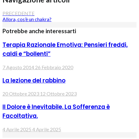
PRECEDENTE
Allora, cos’è un chakra?
Potrebbe anche interessarti
Terapia Razionale Emotiva: Pensieri freddi,
caldi e “bollenti”
7 Agosto 2014
26 Febbraio 2020
La lezione del rabbino
20 Ottobre 2023
12 Ottobre 2023
Il Dolore è Inevitabile. La Sofferenza è
Facoltativa.
4 Aprile 2025
4 Aprile 2025