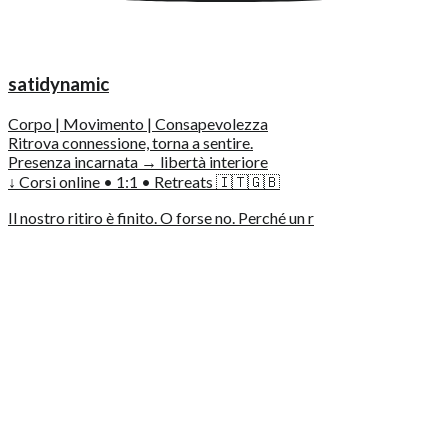
satidynamic
Corpo | Movimento | Consapevolezza
Ritrova connessione, torna a sentire.
Presenza incarnata → libertà interiore
↓ Corsi online • 1:1 • Retreats 🇮🇹🇬🇧
Il nostro ritiro è finito. O forse no. Perché un r