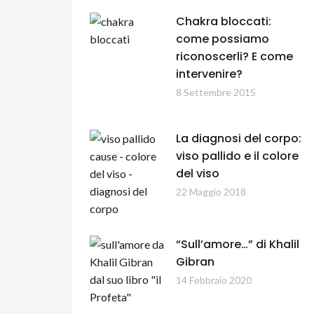
Chakra bloccati:
come possiamo
riconoscerli? E come
intervenire?
8 Settembre 2015
La diagnosi del corpo:
viso pallido e il colore
del viso
22 Maggio 2018
“Sull’amore…” di Khalil
Gibran
14 Febbraio 2020