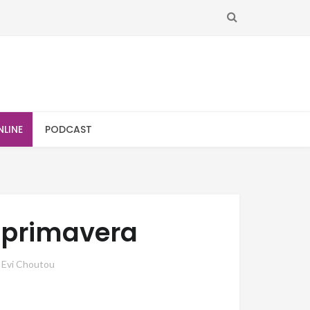
SEARCH
NLINE
PODCAST
-primavera
y
Evi Choutou