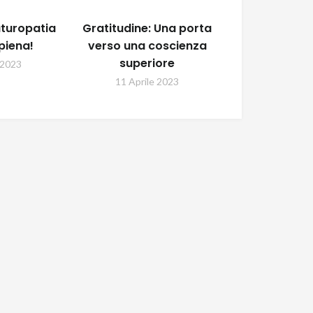
naturopatia
Gratitudine: Una porta
piena!
verso una coscienza
superiore
 2023
11 Aprile 2023