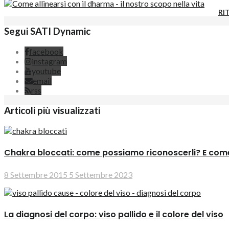
RIT
Segui SATI Dynamic
facebook
instagram
youtube
email
rss
Articoli più visualizzati
Chakra bloccati: come possiamo riconoscerli? E come
8 Settembre 2015
5 Settembre 2023
La diagnosi del corpo: viso pallido e il colore del viso