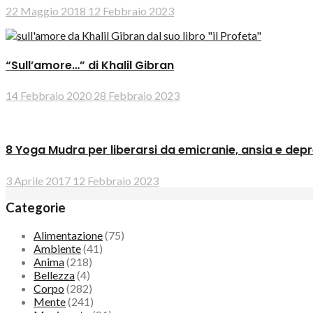
22 Maggio 2018
12 Febbraio 2023
“Sull’amore…” di Khalil Gibran
14 Febbraio 2020
28 Febbraio 2023
8 Yoga Mudra per liberarsi da emicranie, ansia e dep
3 Aprile 2017
12 Febbraio 2023
Categorie
Alimentazione
(75)
Ambiente
(41)
Anima
(218)
Bellezza
(4)
Corpo
(282)
Mente
(241)