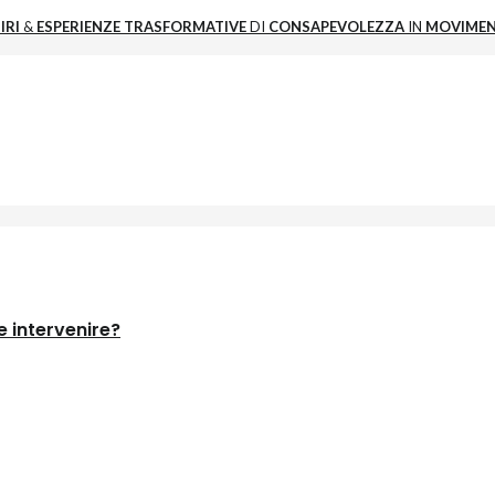
IRI
&
ESPERIENZE
TRASFORMATIVE
DI
CONSAPEVOLEZZA
IN
MOVIME
 intervenire?