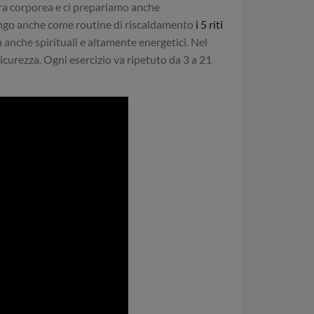
a corporea e ci prepariamo anche
ongo anche come routine di riscaldamento
i 5 riti
a anche spirituali e altamente energetici. Nel
curezza. Ogni esercizio va ripetuto da 3 a 21