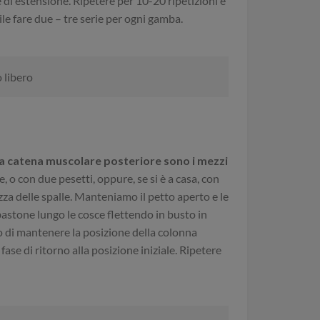
e di estensione. Ripetere per 10-20 ripetizioni e
ile fare due – tre serie per ogni gamba.
 libero
 la catena muscolare posteriore sono i mezzi
 o con due pesetti, oppure, se si è a casa, con
za delle spalle. Manteniamo il petto aperto e le
bastone lungo le cosce flettendo in busto in
o di mantenere la posizione della colonna
fase di ritorno alla posizione iniziale. Ripetere