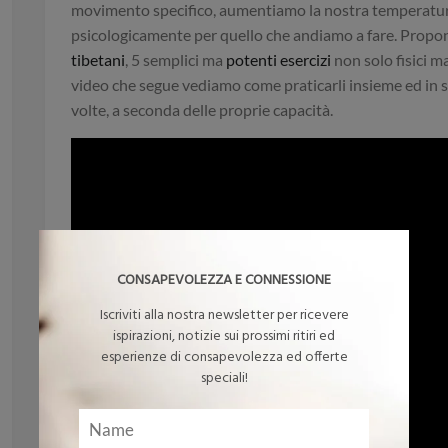
movimento specifico, aumentiamo la nostra temperatur
psicologicamente per quello che andiamo a fare. Prop
tibetani
, 5 semplici ma
potenti esercizi
non solo fisici m
video che segue vediamo come praticarli insieme ed in si
volte, a seconda delle proprie capacità.
CONSAPEVOLEZZA E CONNESSIONE
Iscriviti alla nostra newsletter per ricevere
ispirazioni, notizie sui prossimi ritiri ed
esperienze di consapevolezza ed offerte
speciali!