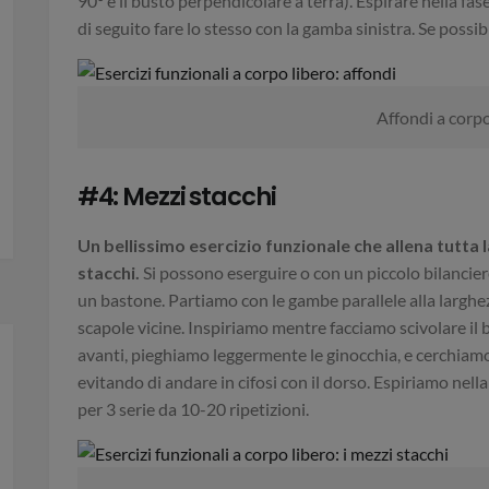
90° e il busto perpendicolare a terra). Espirare nella fas
di seguito fare lo stesso con la gamba sinistra. Se possib
Affondi a corpo
#4: Mezzi stacchi
Un bellissimo esercizio funzionale che allena tutta
stacchi.
Si possono eserguire o con un piccolo bilanciere,
un bastone. Partiamo con le gambe parallele alla larghez
scapole vicine. Inspiriamo mentre facciamo scivolare il 
avanti, pieghiamo leggermente le ginocchia, e cerchiam
evitando di andare in cifosi con il dorso. Espiriamo nella 
per 3 serie da 10-20 ripetizioni.