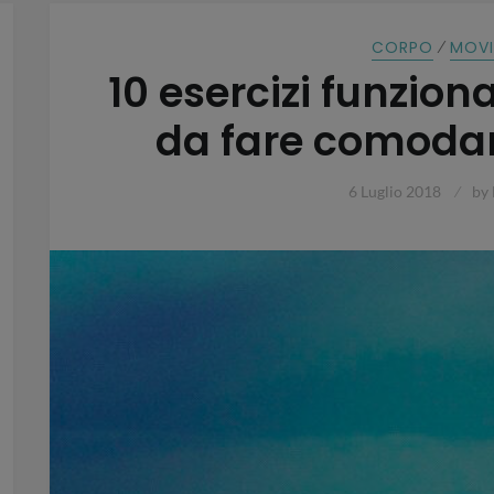
⁄
CORPO
MOV
10 esercizi funziona
da fare comoda
6 Luglio 2018
by