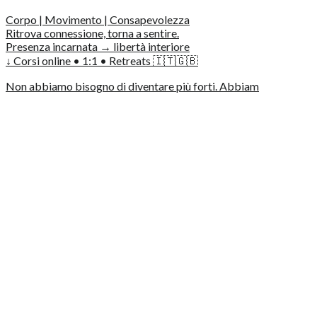
Corpo | Movimento | Consapevolezza
Ritrova connessione, torna a sentire.
Presenza incarnata → libertà interiore
↓ Corsi online • 1:1 • Retreats 🇮🇹🇬🇧
Non abbiamo bisogno di diventare più forti. Abbiam