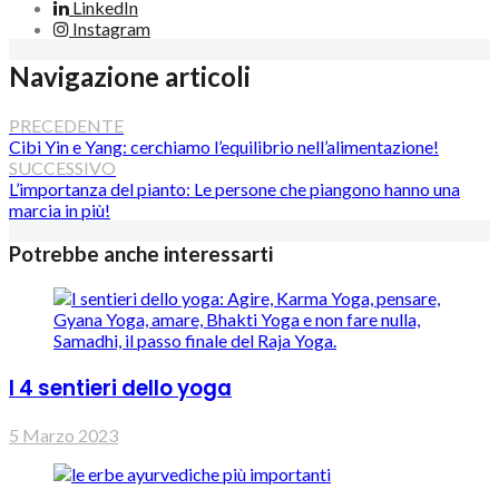
LinkedIn
Instagram
Navigazione articoli
PRECEDENTE
Cibi Yin e Yang: cerchiamo l’equilibrio nell’alimentazione!
SUCCESSIVO
L’importanza del pianto: Le persone che piangono hanno una
marcia in più!
Potrebbe anche interessarti
I 4 sentieri dello yoga
5 Marzo 2023