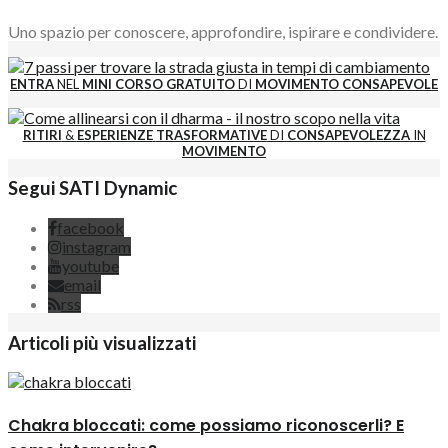
Uno spazio per conoscere, approfondire, ispirare e condividere.
ENTRA
NEL
MINI CORSO GRATUITO
DI
MOVIMENTO CONSAPEVOLE
RITIRI
&
ESPERIENZE
TRASFORMATIVE
DI
CONSAPEVOLEZZA
IN
MOVIMENTO
Segui SATI Dynamic
facebook
instagram
youtube
email
rss
Articoli più visualizzati
Chakra bloccati: come possiamo riconoscerli? E