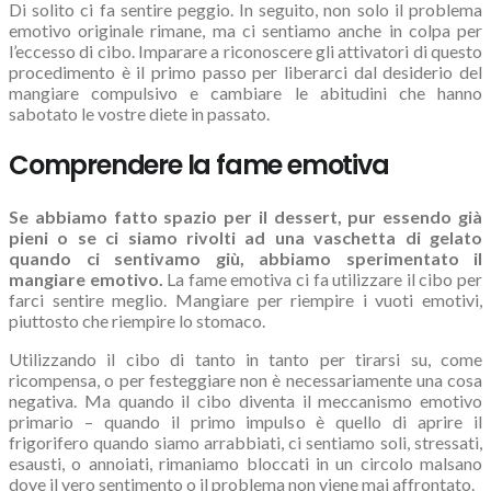
Di solito ci fa sentire peggio. In seguito, non solo il problema
emotivo originale rimane, ma ci sentiamo anche in colpa per
l’eccesso di cibo. Imparare a riconoscere gli attivatori di questo
procedimento è il primo passo per liberarci dal desiderio del
mangiare compulsivo e cambiare le abitudini che hanno
sabotato le vostre diete in passato.
Comprendere la fame emotiva
Se abbiamo fatto spazio per il dessert, pur essendo già
pieni o se ci siamo rivolti ad una vaschetta di gelato
quando ci sentivamo giù, abbiamo sperimentato il
mangiare emotivo.
La fame emotiva ci fa utilizzare il cibo per
farci sentire meglio. Mangiare per riempire i vuoti emotivi,
piuttosto che riempire lo stomaco.
Utilizzando il cibo di tanto in tanto per tirarsi su, come
ricompensa, o per festeggiare non è necessariamente una cosa
negativa. Ma quando il cibo diventa il meccanismo emotivo
primario – quando il primo impulso è quello di aprire il
frigorifero quando siamo arrabbiati, ci sentiamo soli, stressati,
esausti, o annoiati, rimaniamo bloccati in un circolo malsano
dove il vero sentimento o il problema non viene mai affrontato.