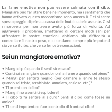
La fame emotiva non può essere colmata con il cibo.
Mangiare può far stare bene nel momento, ma i sentimenti che
hanno attivato questo meccanismo sono ancora lì. E ci si sente
spesso peggio di prima a causa delle inutili calorie assunte. Ci si
rimprovera per non avere avuto più forza di volontà. Ad
aggravare il problema, smettiamo di cercare modi sani per
affrontare le nostre emozioni, abbiamo più difficoltà a
controllare il nostro peso, e ci sentiamo sempre più impotenti
sia verso il cibo, che verso le nostre sensazioni.
Sei un mangiatore emotivo?
• Mangi di più quando ti senti stressato?
• Continui a mangiare quando non hai fame o quando sei pieno?
• Mangi per sentirti meglio (per calmare e lenire te stesso
quando sei triste, arrabbiato, annoiato, ansioso, etc.)?
• Ti premi con il cibo?
• Mangi fino a sentirti esplodere?
• Il cibo ti fa sentire al sicuro? Senti il cibo come fosse un
amico?
• Ti senti impotente o fuori controllo di fronte al cibo?