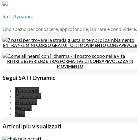
Sati Dynamic
Uno spazio per conoscere, approfondire, ispirare e condividere.
ENTRA
NEL
MINI CORSO GRATUITO
DI
MOVIMENTO CONSAPEVOLE
RITIRI
&
ESPERIENZE
TRASFORMATIVE
DI
CONSAPEVOLEZZA
IN
MOVIMENTO
Segui SATI Dynamic
facebook
instagram
youtube
email
rss
Articoli più visualizzati