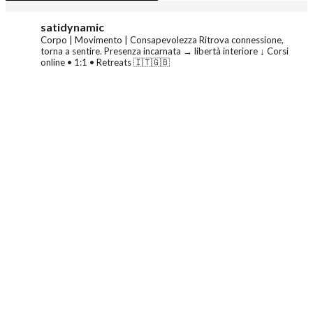
satidynamic
Corpo | Movimento | Consapevolezza
Ritrova connessione,
torna a sentire.
Presenza incarnata → libertà interiore
↓ Corsi
online • 1:1 • Retreats 🇮🇹🇬🇧