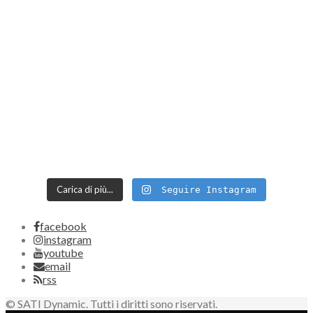
Carica di più...
Seguire Instagram
facebook
instagram
youtube
email
rss
© SATI Dynamic. Tutti i diritti sono riservati.