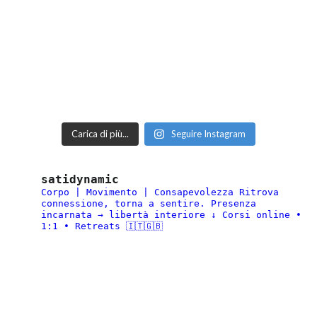
Carica di più...
Seguire Instagram
satidynamic
Corpo | Movimento | Consapevolezza
Ritrova
connessione, torna a sentire.
Presenza
incarnata → libertà interiore
↓ Corsi online •
1:1 • Retreats 🇮🇹🇬🇧