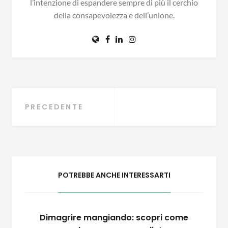
l’intenzione di espandere sempre di più il cerchio
della consapevolezza e dell’unione.
Navigazione
PRECEDENTE
articoli
POTREBBE ANCHE INTERESSARTI
Dimagrire mangiando: scopri come