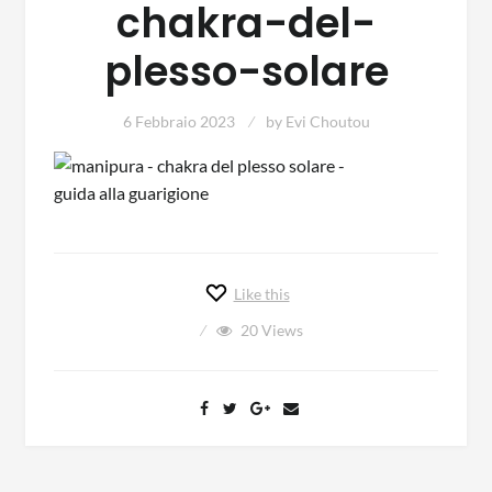
chakra-del-
plesso-solare
6 Febbraio 2023
by
Evi Choutou
Like this
20
Views