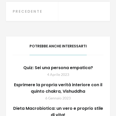
Navigazione
PRECEDENTE
articoli
POTREBBE ANCHE INTERESSARTI
Quiz: Sei una persona empatica?
4 Aprile 2023
Esprimere la propria verità interiore con il
quinto chakra, Vishuddha
6 Gennaio 2023
Dieta Macrobiotica: un vero e proprio stile
di vita!