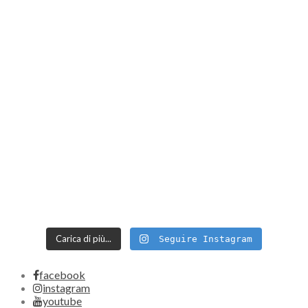
Carica di più...
Seguire Instagram
facebook
instagram
youtube