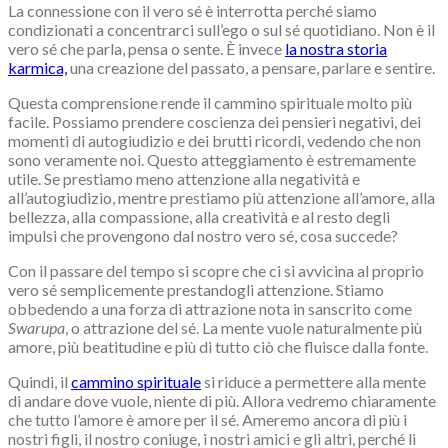
La connessione con il vero sé è interrotta perché siamo
condizionati a concentrarci sull’ego o sul sé quotidiano. Non è il
vero sé che parla, pensa o sente. È invece
la nostra storia
karmica,
una creazione del passato, a pensare, parlare e sentire.
Questa comprensione rende il cammino spirituale molto più
facile. Possiamo prendere coscienza dei pensieri negativi, dei
momenti di autogiudizio e dei brutti ricordi, vedendo che non
sono veramente noi. Questo atteggiamento è estremamente
utile. Se prestiamo meno attenzione alla negatività e
all’autogiudizio, mentre prestiamo più attenzione all’amore, alla
bellezza, alla compassione, alla creatività e al resto degli
impulsi che provengono dal nostro vero sé, cosa succede?
Con il passare del tempo si scopre che ci si avvicina al proprio
vero sé semplicemente prestandogli attenzione. Stiamo
obbedendo a una forza di attrazione nota in sanscrito come
Swarupa
, o attrazione del sé. La mente vuole naturalmente più
amore, più beatitudine e più di tutto ciò che fluisce dalla fonte.
Quindi, il
cammino spirituale
si riduce a permettere alla mente
di andare dove vuole, niente di più. Allora vedremo chiaramente
che tutto l’amore è amore per il sé. Ameremo ancora di più i
nostri figli, il nostro coniuge, i nostri amici e gli altri, perché li