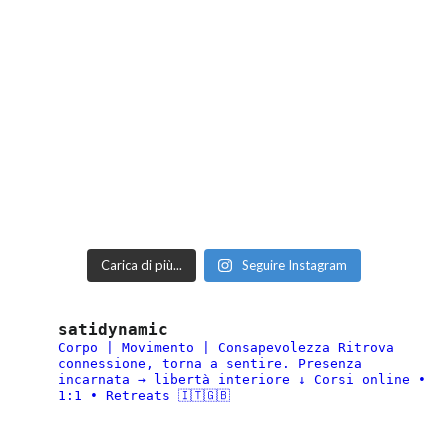
Carica di più...
Seguire Instagram
satidynamic
Corpo | Movimento | Consapevolezza
Ritrova
connessione, torna a sentire.
Presenza
incarnata → libertà interiore
↓ Corsi online •
1:1 • Retreats 🇮🇹🇬🇧