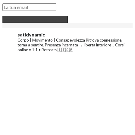
satidynamic
Corpo | Movimento | Consapevolezza
Ritrova connessione,
torna a sentire.
Presenza incarnata → libertà interiore
↓ Corsi
online • 1:1 • Retreats 🇮🇹🇬🇧