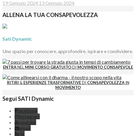
19 Gennaio 2024
13 Gennaio 2024
ALLENA LA TUA CONSAPEVOLEZZA
Sati Dynamic
Uno spazio per conoscere, approfondire, ispirare e condividere.
ENTRA
NEL
MINI CORSO GRATUITO
DI
MOVIMENTO CONSAPEVOLE
RITIRI
&
ESPERIENZE
TRASFORMATIVE
DI
CONSAPEVOLEZZA
IN
MOVIMENTO
Segui SATI Dynamic
facebook
instagram
youtube
email
rss