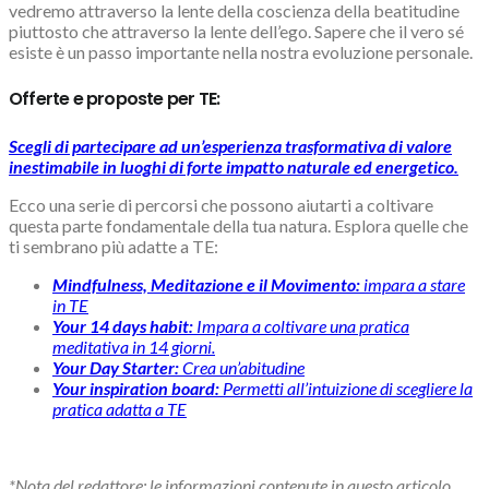
vedremo attraverso la lente della coscienza della beatitudine
piuttosto che attraverso la lente dell’ego. Sapere che il vero sé
esiste è un passo importante nella nostra evoluzione personale.
Offerte e proposte per TE:
Scegli di partecipare ad un’esperienza trasformativa di valore
inestimabile in luoghi di forte impatto naturale ed energetico.
Ecco una serie di percorsi che possono aiutarti a coltivare
questa parte fondamentale della tua natura. Esplora quelle che
ti sembrano più adatte a TE:
Mindfulness, Meditazione e il Movimento:
impara a stare
in TE
Your 14 days habit:
Impara a coltivare una pratica
meditativa in 14 giorni.
Your Day Starter:
Crea un’abitudine
Your inspiration board:
Permetti all’intuizione di scegliere la
pratica adatta a TE
*Nota del redattore: le informazioni contenute in questo articolo