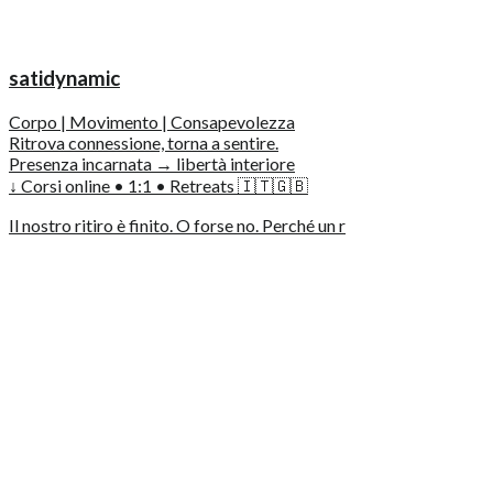
satidynamic
Corpo | Movimento | Consapevolezza
Ritrova connessione, torna a sentire.
Presenza incarnata → libertà interiore
↓ Corsi online • 1:1 • Retreats 🇮🇹🇬🇧
Il nostro ritiro è finito. O forse no. Perché un r