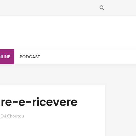
SEARCH
NLINE
PODCAST
re-e-ricevere
y
Evi Choutou