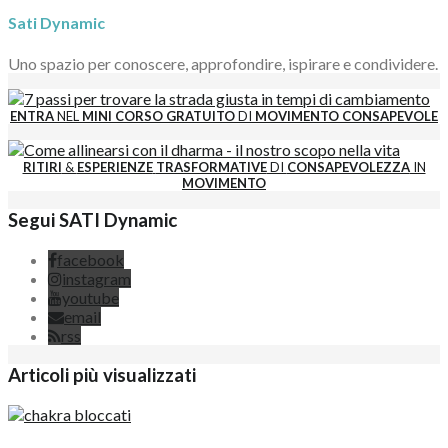
Sati Dynamic
Uno spazio per conoscere, approfondire, ispirare e condividere.
ENTRA
NEL
MINI CORSO GRATUITO
DI
MOVIMENTO CONSAPEVOLE
RITIRI
&
ESPERIENZE
TRASFORMATIVE
DI
CONSAPEVOLEZZA
IN
MOVIMENTO
Segui SATI Dynamic
facebook
instagram
youtube
email
rss
Articoli più visualizzati