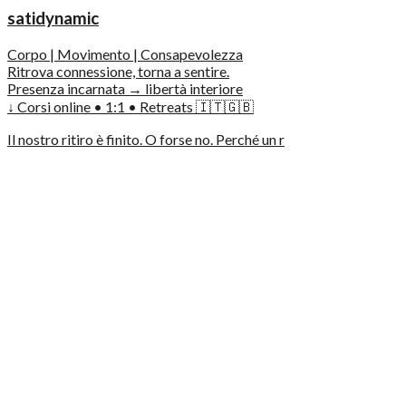
satidynamic
Corpo | Movimento | Consapevolezza
Ritrova connessione, torna a sentire.
Presenza incarnata → libertà interiore
↓ Corsi online • 1:1 • Retreats 🇮🇹🇬🇧
Il nostro ritiro è finito. O forse no. Perché un r