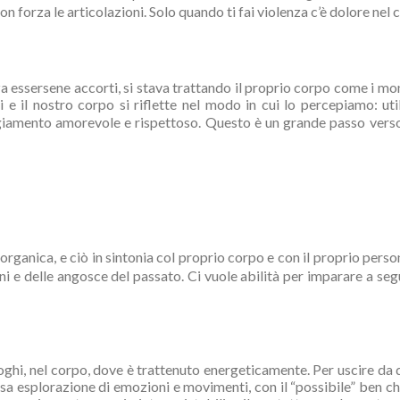
on forza le articolazioni. Solo quando ti fai violenza c’è dolore nel 
essersene accorti, si stava trattando il proprio corpo come i mona
i e il nostro corpo si riflette nel modo in cui lo percepiamo: ut
amento amorevole e rispettoso. Questo è un grande passo verso l
ganica, e ciò in sintonia col proprio corpo e con il proprio per
ni e delle angosce del passato. Ci vuole abilità per imparare a segu
uoghi, nel corpo, dove è trattenuto energeticamente. Per uscire da
cosa esplorazione di emozioni e movimenti, con il “possibile” ben c