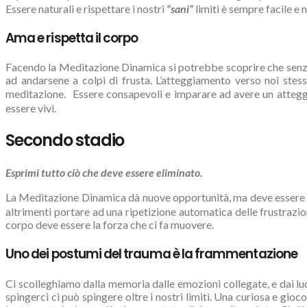
Essere naturali e rispettare i nostri
“sani”
limiti è sempre facile e n
Ama e rispetta il corpo
Facendo la Meditazione Dinamica si potrebbe scoprire che senza 
ad andarsene a colpi di frusta. L’atteggiamento verso noi stess
meditazione. Essere consapevoli e imparare ad avere un atteggi
essere vivi.
Secondo stadio
Esprimi tutto ciò che deve essere eliminato.
La Meditazione Dinamica dà nuove opportunità, ma deve essere or
altrimenti portare ad una ripetizione automatica delle frustrazio
corpo deve essere la forza che ci fa muovere.
Uno dei postumi del trauma è la frammentazione
Ci scolleghiamo dalla memoria dalle emozioni collegate, e dai l
spingerci ci può spingere oltre i nostri limiti. Una curiosa e gio