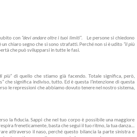
 subito con
“devi andare oltre i tuoi limiti”
. Le persone si chiedono
è un chiaro segno che si sono strafatti. Perché non si è udito
“il più
tà che può svilupparsi in tutte le fasi.
i più”
di quello che stiamo già facendo. Totale significa, però,
 che significa indiviso, tutto. Ed è questa l’intenzione di questa
verso le repressioni che abbiamo dovuto tenere nel nostro sistema,
perso la fiducia. Sappi che nel tuo corpo è possibile una maggiore
 respira freneticamente, basta che segui il tuo ritmo, la tua danza…
rare attraverso il naso, perché questo bilancia la parte sinistra e