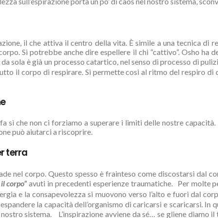
zza sull’espirazione porta un po’ di caos nel nostro sistema, sconvo
azione, il che attiva il centro della vita. È simile a una tecnica d
 corpo. Si potrebbe anche dire espellere il chi “cattivo”. Osho ha 
ica da sola è già un processo catartico, nel senso di processo di pul
 a tutto il corpo di respirare. Si permette cosi al ritmo del respiro
ne
fa sì che non ci forziamo a superare i limiti delle nostre capacit
one può aiutarci a riscoprire.
r terra
ccade nel corpo. Questo spesso è frainteso come discostarsi dal 
 il corpo”
avuti in precedenti esperienze traumatiche. Per molte per
nergia e la consapevolezza si muovono verso l’alto e fuori dal corp
espandere la capacità dell’organismo di caricarsi e scaricarsi. In
del nostro sistema. L’inspirazione avviene da sé… se gliene diamo i