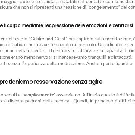
 maggior potere e ci aiuta a ristabilire il contatto con la nostra
icura che non si ripresenti una reazione di “congelamento” del cor
e il corpo mediante l’espressione delle emozioni, e centrarsi
er nella serie “Gehirn und Geist” nel capitolo sulla meditazione, è
monio istintivo che ci avverte quando c’è pericolo. Un indicatore per
o suono nell’ambiente. Il centrarsi è rafforzare la capacità di ri
ione erano meno nervosi, si mantenevamo tranquilli e distaccati. I
ti senza l’esperienza della meditazione. Anche i partecipanti al 
 pratichiamo l’osservazione senza agire
mo seduti e
“semplicemente”
osserviamo. All’inizio questo è difficil
 si diventa padroni della tecnica. Quindi, in principio è difficile