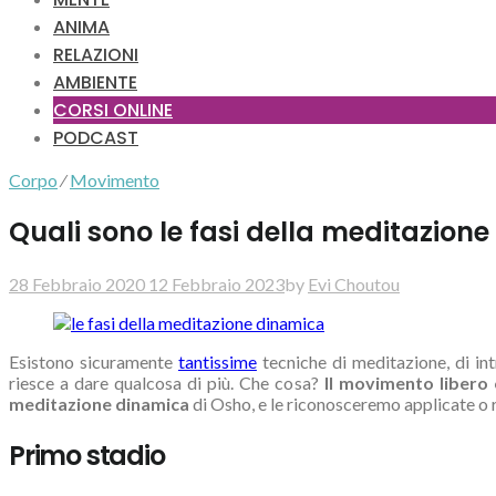
ANIMA
RELAZIONI
AMBIENTE
CORSI ONLINE
PODCAST
Corpo
⁄
Movimento
Quali sono le fasi della meditazion
28 Febbraio 2020
12 Febbraio 2023
by
Evi Choutou
Esistono sicuramente
tantissime
tecniche di meditazione, di in
riesce a dare qualcosa di più. Che cosa?
Il movimento libero
meditazione dinamica
di Osho, e le riconosceremo applicate o r
Primo stadio