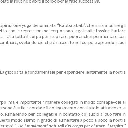
lge la routine e apre il corpo per la fase successiva.
i respirazione yoga denominata “Kabbalabati”, che mira a pulire gli
detto che le repressioni nel corpo sono legate alle tossine.Buttare
izia. Usa tutto il corpo per respirare: puoi anche sperimentare con
 di cambiare, svelando ciò che è nascosto nel corpo e aprendo i suoi
à. La giocosità è fondamentale per espandere lentamente la nostra
corpo: ma è importante rimanere collegati in modo consapevole al
sone è utile ricordare il collegamento con il suolo attraverso le
o. Rimanendo ben collegati e in contatto col suolo si può fare in
 questo modo siamo in grado di aumentare a poco a poco la nostra
l tempo!
“Usa i movimenti naturali del corpo per aiutare il respiro.”