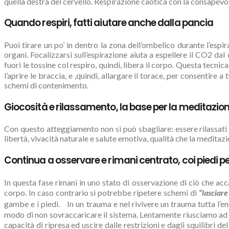
quella destra del cervello. Respirazione caotica con la consapevole
Quando respiri, fatti aiutare anche dalla pancia
Puoi tirare un po’ in dentro la zona dell’ombelico durante l’espir
organi. Focalizzarsi sull’espirazione aiuta a espellere il CO2 dal
fuori le tossine col respiro, quindi, libera il corpo. Questa tecn
l’aprire le braccia, e ,quindi, allargare il torace, per consentire
schemi di contenimento.
Giocosità e rilassamento, la base per la meditazio
Con questo atteggiamento non si può sbagliare: essere rilassati 
libertà, vivacità naturale e salute emotiva, qualità che la meditazi
Continua a osservare e rimani centrato, coi piedi pe
In questa fase rimani in uno stato di osservazione di ciò che a
corpo. In caso contrario si potrebbe ripetere schemi di
“lasciare
gambe e i piedi. In un trauma e nel rivivere un trauma tutta l’e
modo di non sovraccaricare il sistema. Lentamente riusciamo ad 
capacità di ripresa ed uscire dalle restrizioni e dagli squilibri 