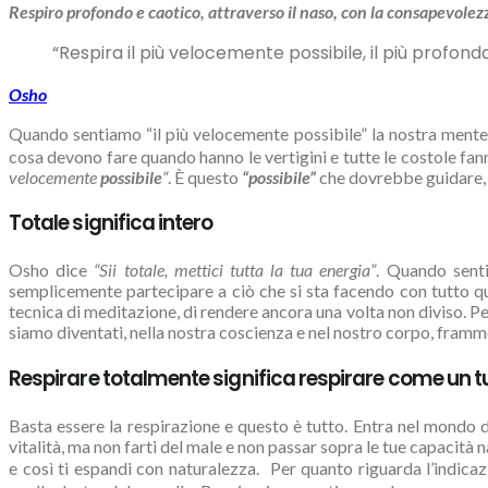
Respiro profondo e caotico, attraverso il naso, con la consapevolezz
“Respira il più velocemente possibile, il più profonda
Osho
Quando sentiamo “il più velocemente possibile” la nostra mente
cosa devono fare quando hanno le vertigini e tutte le costole fann
velocemente
possibile
“
. È questo
“possibile”
che dovrebbe guidare, e
Totale significa intero
Osho dice
“Sii totale, mettici tutta la tua energia”
. Quando senti
semplicemente partecipare a ciò che si sta facendo con tutto quel
tecnica di meditazione, di rendere ancora una volta non diviso. P
siamo diventati, nella nostra coscienza e nel nostro corpo, framme
Respirare totalmente significa respirare come un t
Basta essere la respirazione e questo è tutto. Entra nel mondo de
vitalità, ma non farti del male e non passar sopra le tue capacità 
e così ti espandi con naturalezza. Per quanto riguarda l’indica