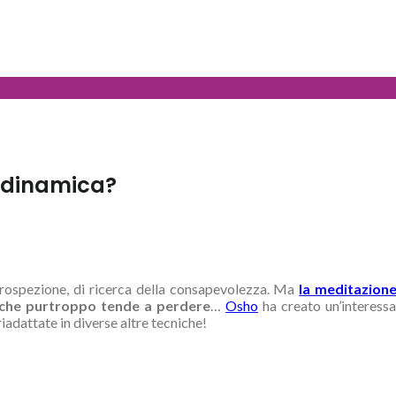
e dinamica?
trospezione, di ricerca della consapevolezza. Ma
la meditazione
 che purtroppo tende a perdere
…
Osho
ha creato un’interess
iadattate in diverse altre tecniche!