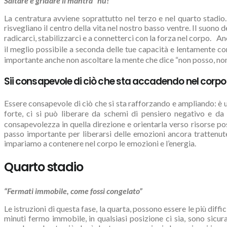
Saltare e gridare il mantra “hu!”
La centratura avviene soprattutto nel terzo e nel quarto stadi
risvegliano il centro della vita nel nostro basso ventre. Il suono 
radicarci, stabilizzarci e a connetterci con la forza nel corpo. A
il meglio possibile a seconda delle tue capacità e lentamente con
importante anche non ascoltare la mente che dice “non posso, non
Sii consapevole di ciò che sta accadendo nel corp
Essere consapevole di ciò che si sta rafforzando e ampliando: è u
forte, ci si può liberare da schemi di pensiero negativo e da 
consapevolezza in quella direzione e orientarla verso risorse pos
passo importante per liberarsi delle emozioni ancora trattenute
impariamo a contenere nel corpo le emozioni e l’energia.
Quarto stadio
“Fermati immobile, come fossi congelato”
Le istruzioni di questa fase, la quarta, possono essere le più dif
minuti fermo immobile, in qualsiasi posizione ci sia, sono sicu