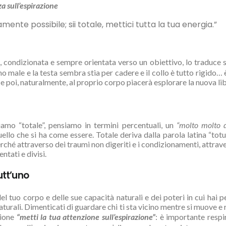
a sull’espirazione
mente possibile; sii totale, mettici tutta la tua energia.”
, condizionata e sempre orientata verso un obiettivo, lo traduce
o male e la testa sembra stia per cadere e il collo è tutto rigido… 
 poi, naturalmente, al proprio corpo piacerà esplorare la nuova liber
amo “totale”, pensiamo in termini percentuali, un
“molto molto d
lo che si ha come essere. Totale deriva dalla parola latina “totus”
erché attraverso dei traumi non digeriti e i condizionamenti, attra
ntati e divisi.
utt’uno
l tuo corpo e delle sue capacità naturali e dei poteri in cui hai 
naturali. Dimenticati di guardare chi ti sta vicino mentre si muove e
zione
“metti la tua attenzione sull’espirazione”
: è importante respi