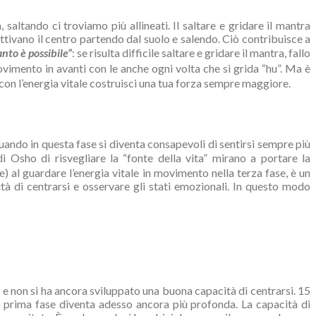
 saltando ci troviamo più allineati. Il saltare e gridare il mantra
 attivano il centro partendo dal suolo e salendo. Ciò contribuisce a
nto è possibile”
: se risulta difficile saltare e gridare il mantra, fallo
ovimento in avanti con le anche ogni volta che si grida “hu”. Ma è
on l’energia vitale costruisci una tua forza sempre maggiore.
uando in questa fase si diventa consapevoli di sentirsi sempre più
i Osho di risvegliare la “fonte della vita” mirano a portare la
) al guardare l’energia vitale in movimento nella terza fase, è un
tà di centrarsi e osservare gli stati emozionali. In questo modo
e e non si ha ancora sviluppato una buona capacità di centrarsi. 15
la prima fase diventa adesso ancora più profonda. La capacità di