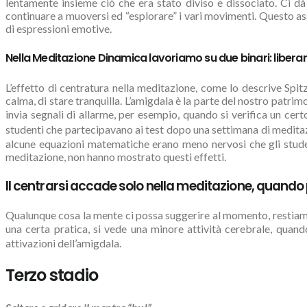
lentamente insieme ciò che era stato diviso e dissociato. Ci dà
continuare a muoversi ed “esplorare” i vari movimenti. Questo ass
di espressioni emotive.
Nella Meditazione Dinamica lavoriamo su due binari: liberar
L’effetto di centratura nella meditazione, come lo descrive Spitz
calma, di stare tranquilla. L’amigdala è la parte del nostro patri
invia segnali di allarme, per esempio, quando si verifica un cert
studenti che partecipavano ai test dopo una settimana di meditaz
alcune equazioni matematiche erano meno nervosi che gli studen
meditazione, non hanno mostrato questi effetti.
Il centrarsi accade solo nella meditazione, quando
Qualunque cosa la mente ci possa suggerire al momento, restia
una certa pratica, si vede una minore attività cerebrale, quando
attivazioni dell’amigdala.
Terzo stadio