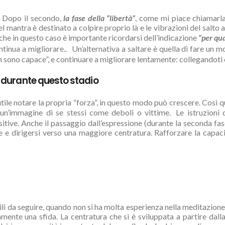
o. Dopo il secondo,
la fase della “libertà”
, come mi piace chiamarla,
del mantra è destinato a colpire proprio là e le vibrazioni del salto
nche in questo caso è importante ricordarsi dell’indicazione
“per qua
tinua a migliorare.. Un’alternativa a saltare è quella di fare un m
 sono capace”, e continuare a migliorare lentamente: collegandoti c
o durante questo stadio
tile notare la propria “forza”, in questo modo può crescere. Così q
un’immagine di se stessi come deboli o vittime. Le istruzioni d
itive. Anche il passaggio dall’espressione (durante la seconda fase
 e dirigersi verso una maggiore centratura. Rafforzare la capaci
ficili da seguire, quando non si ha molta esperienza nella meditazion
ramente una sfida. La centratura che si è sviluppata a partire dal