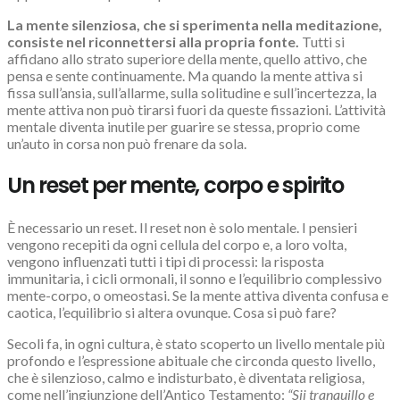
La mente silenziosa, che si sperimenta nella meditazione,
consiste nel riconnettersi alla propria fonte.
Tutti si
affidano allo strato superiore della mente, quello attivo, che
pensa e sente continuamente. Ma quando la mente attiva si
fissa sull’ansia, sull’allarme, sulla solitudine e sull’incertezza, la
mente attiva non può tirarsi fuori da queste fissazioni. L’attività
mentale diventa inutile per guarire se stessa, proprio come
un’auto in corsa non può frenare da sola.
Un reset per mente, corpo e spirito
È necessario un reset. Il reset non è solo mentale. I pensieri
vengono recepiti da ogni cellula del corpo e, a loro volta,
vengono influenzati tutti i tipi di processi: la risposta
immunitaria, i cicli ormonali, il sonno e l’equilibrio complessivo
mente-corpo, o omeostasi. Se la mente attiva diventa confusa e
caotica, l’equilibrio si altera ovunque. Cosa si può fare?
Secoli fa, in ogni cultura, è stato scoperto un livello mentale più
profondo e l’espressione abituale che circonda questo livello,
che è silenzioso, calmo e indisturbato, è diventata religiosa,
come nell’ingiunzione dell’Antico Testamento:
“Sii tranquillo e