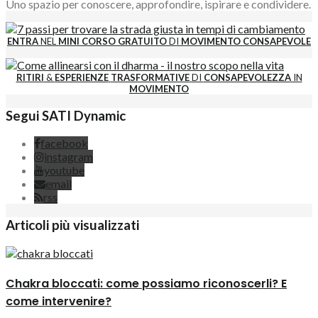
Uno spazio per conoscere, approfondire, ispirare e condividere.
ENTRA
NEL
MINI CORSO GRATUITO
DI
MOVIMENTO CONSAPEVOLE
RITIRI
&
ESPERIENZE
TRASFORMATIVE
DI
CONSAPEVOLEZZA
IN
MOVIMENTO
Segui SATI Dynamic
facebook
instagram
youtube
email
rss
Articoli più visualizzati
Chakra bloccati: come possiamo riconoscerli? E
come intervenire?