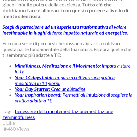
gioco l’infinito potere della coscienza.
Tutto ciò che
dobbiamo fare è allinearci con questo potere a livello di
mente silenziosa.
Scegli di partecipare ad un’esperienza trasformativa di valore
inestimabile in luoghi di forte impatto naturale ed energetico.
Ecco una serie di percorsi che possono aiutarti a coltivare
questa parte fondamentale della tua natura. Esplora quelle che
ti sembrano più adatte a TE:
Mindfulness, Meditazione e il Movimento:
impara a stare
in TE
Your 14 days habit:
Impara a coltivare una pratica
meditativa in 14 giorni.
Your Day Starter:
Crea un’abitudine
Your inspiration board:
Permetti all’intuizione di scegliere la
pratica adatta a TE
Tags:
benessere della mente
meditazione
meditazione
zen
mindfulness
1
Like
460
Views