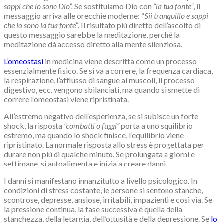
sappi che io sono Dio”.
Se sostituiamo Dio con
“la tua fonte”
, il
messaggio arriva alle orecchie moderne: “
Sii tranquillo e sappi
che io sono la tua fonte”
. Il risultato più diretto dell’ascolto di
questo messaggio sarebbe la meditazione, perché la
meditazione dà accesso diretto alla mente silenziosa.
L’omeostasi
in medicina viene descritta come un processo
essenzialmente fisico. Se si va a correre, la frequenza cardiaca,
la respirazione, l’afflusso di sangue ai muscoli, il processo
digestivo, ecc. vengono sbilanciati, ma quando si smette di
correre l’omeostasi viene ripristinata.
All’estremo negativo dell’esperienza, se si subisce un forte
shock, la risposta
“combatti o fuggi”
porta a uno squilibrio
estremo, ma quando lo shock finisce, l’equilibrio viene
ripristinato. La normale risposta allo stress è progettata per
durare non più di qualche minuto. Se prolungata a giorni e
settimane, si autoalimenta e inizia a creare danni.
I danni si manifestano innanzitutto a livello psicologico. In
condizioni di stress costante, le persone si sentono stanche,
scontrose, depresse, ansiose, irritabili, impazienti e così via. Se
la pressione continua, la fase successiva è quella della
stanchezza, della letargia, dell’ottusità e della depressione. Se
lo