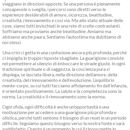
viaggiano in direzioni opposte. Se una persona è pienamente
consapevole o sveglia, i percorsi sono diretti verso le
esperienze desiderabili di amore, sicurezza, beatitudine,
creatività, rinnovamento e così via. Ma allo stato attuale delle
cose, siamo tutti invischiati in una rete di scelte contrastanti.
Soffriamo ma proviamo anche beatitudine. Amiamo ma
abbiamo anche paura. Sentiamo l’autostima ma dubitiamo di
noi stessi.
Una crisi ci getta in una confusione ancora più profonda, perché
ci impiglia in troppe risposte sbagliate. La guarigione consiste
nel permettere al silenzio di imboccare le strade giuste. In ogni
tradizione spirituale o di saggezza, la coscienza pura si
dispiega, se lasciata libera, nella direzione dell’amore, della
creatività, del rinnovamento e dell’evoluzione. L’equilibrio
mente-corpo, su cui tutti facciamo affidamento fin dall’infanzia,
è orientato positivamente. La salute e la completezza sono la
norma. La creatività e il rinnovamento sono la norma.
Ogni sfida, ogni difficoltà è anche un’opportunità e una
motivazione per accedere a una guarigione più profonda e
olistica, perché tutti sentono il bisogno di un reset in un periodo
difficile. Seguiamo questo bisogno verso la nostra fonte e sarà
soddisfatto. Questo è un momento in cui il riposo mette in