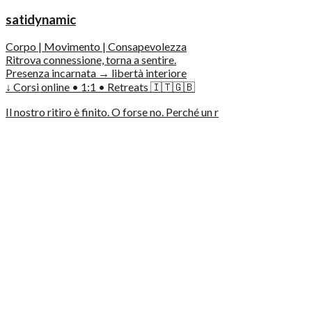
satidynamic
Corpo | Movimento | Consapevolezza
Ritrova connessione, torna a sentire.
Presenza incarnata → libertà interiore
↓ Corsi online • 1:1 • Retreats 🇮🇹🇬🇧
Il nostro ritiro è finito. O forse no. Perché un r