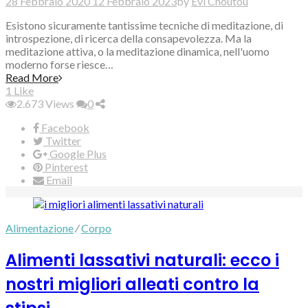
28 Febbraio 2020
12 Febbraio 2023
by
Evi Choutou
Esistono sicuramente tantissime tecniche di meditazione, di
introspezione, di ricerca della consapevolezza. Ma la
meditazione attiva, o la meditazione dinamica, nell'uomo
moderno forse riesce…
Read More
1
Like
2.673
Views
0
Facebook
Twitter
Google Plus
Pinterest
Email
Alimentazione
⁄
Corpo
Alimenti lassativi naturali: ecco i
nostri migliori alleati contro la