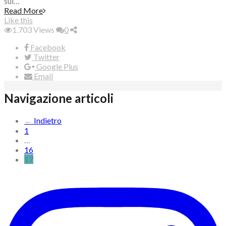
sul…
Read More
Like this
1.703
Views
0
Facebook
Twitter
Google Plus
Email
Navigazione articoli
←
Indietro
1
…
16
17