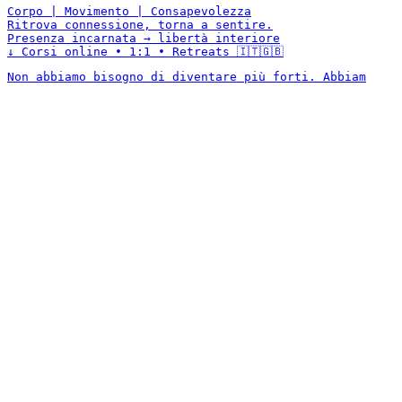
Corpo | Movimento | Consapevolezza
Ritrova connessione, torna a sentire.
Presenza incarnata → libertà interiore
↓ Corsi online • 1:1 • Retreats 🇮🇹🇬🇧
Non abbiamo bisogno di diventare più forti. Abbiam