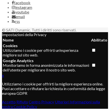
facebook
instagram
youtube
email
rss
© SATI Dynamic. Tutti i diritti sono riservati.
Impostazioni della Privacy
Nome
Abilitato
Cookies
Utilizziamo i cookie per offrirti un'esperienza
migliore sul sito web.
Google Analytics
Monitoriamo in forma anonimizzata le informazioni
dell'utente per migliorare il nostro sito web.
x
Utilizziamo i cookie per offrirti la migliore esperienza online.
Puoi accettare o rifiutare la richiesta in conformità della legge
europea GDPR
Accetto
Rifiuto
Centro Privacy
Ulteriori Informazioni sulla
nostra Cookie Policy