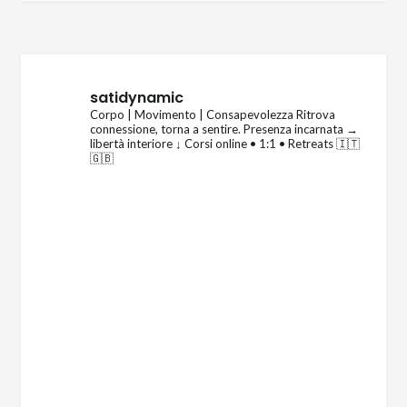
satidynamic
Corpo | Movimento | Consapevolezza
Ritrova
connessione, torna a sentire.
Presenza incarnata →
libertà interiore
↓ Corsi online • 1:1 • Retreats 🇮🇹
🇬🇧