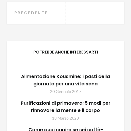
Navigazione
PRECEDENTE
articoli
POTREBBE ANCHE INTERESSARTI
Alimentazione Kousmine: i pasti della
giornata per una vita sana
20 Gennaio 2017
Purificazioni di primavera: 5 modi per
rinnovare la mente e il corpo
18 Marzo 2023
Come puoi capire se sei caffè-