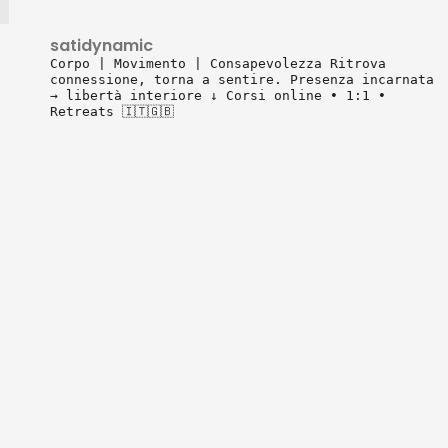
satidynamic
Corpo | Movimento | Consapevolezza
Ritrova
connessione, torna a sentire.
Presenza incarnata
→ libertà interiore
↓ Corsi online • 1:1 •
Retreats 🇮🇹🇬🇧