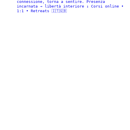
connessione, torna a sentire.
Presenza
incarnata → libertà interiore
↓ Corsi online •
1:1 • Retreats 🇮🇹🇬🇧