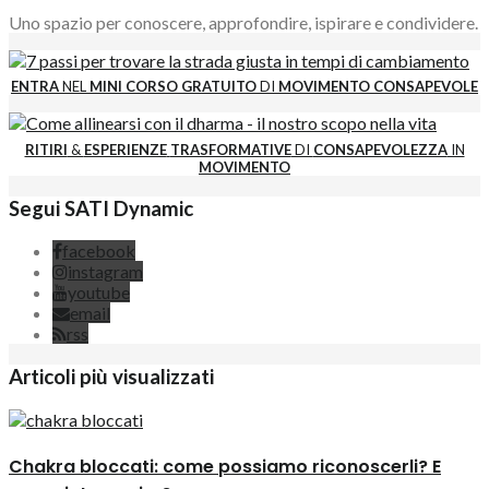
Uno spazio per conoscere, approfondire, ispirare e condividere.
ENTRA
NEL
MINI CORSO GRATUITO
DI
MOVIMENTO CONSAPEVOLE
RITIRI
&
ESPERIENZE
TRASFORMATIVE
DI
CONSAPEVOLEZZA
IN
MOVIMENTO
Segui SATI Dynamic
facebook
instagram
youtube
email
rss
Articoli più visualizzati
Chakra bloccati: come possiamo riconoscerli? E