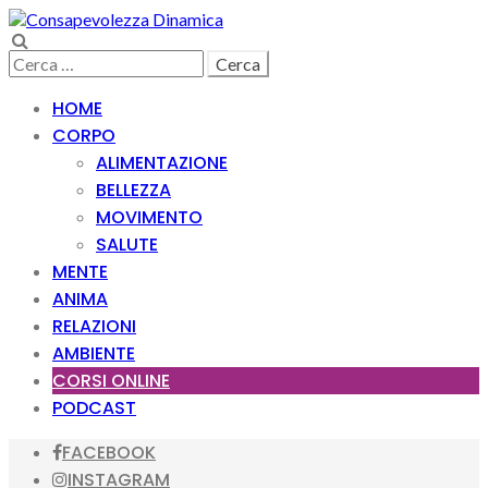
Skip
Skip
to
to
Search
navigation
content
Ricerca
per:
HOME
CORPO
ALIMENTAZIONE
BELLEZZA
MOVIMENTO
SALUTE
MENTE
ANIMA
RELAZIONI
AMBIENTE
CORSI ONLINE
PODCAST
FACEBOOK
INSTAGRAM