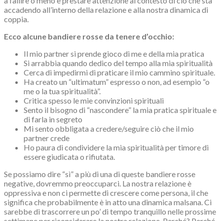
a fallire o meno è prestare attenzione al contesto di ciò che sta
accadendo all’interno della relazione e alla nostra dinamica di
coppia.
Ecco alcune bandiere rosse da tenere d’occhio:
Il mio partner si prende gioco di me e della mia pratica
Si arrabbia quando dedico del tempo alla mia spiritualità
Cerca di impedirmi di praticare il mio cammino spirituale.
Ha creato un “ultimatum” espresso o non, ad esempio “o
me o la tua spiritualità”.
Critica spesso le mie convinzioni spirituali
Sento il bisogno di “nascondere” la mia pratica spirituale e
di farla in segreto
Mi sento obbligata a credere/seguire ciò che il mio
partner crede
Ho paura di condividere la mia spiritualità per timore di
essere giudicata o rifiutata.
Se possiamo dire “sì” a più di una di queste bandiere rosse
negative, dovremmo preoccuparci. La nostra relazione è
oppressiva e non ci permette di crescere come persona, il che
significa che probabilmente è in atto una dinamica malsana. Ci
sarebbe di trascorrere un po’ di tempo tranquillo nelle prossime
settimane per riconsiderare la nostra relazione. Perché? Perché