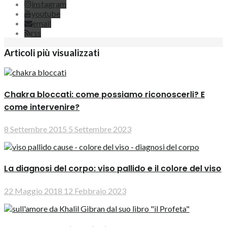
instagram
youtube
email
rss
Articoli più visualizzati
Chakra bloccati: come possiamo riconoscerli? E
come intervenire?
8 Settembre 2015
5 Settembre 2023
La diagnosi del corpo: viso pallido e il colore del viso
22 Maggio 2018
12 Febbraio 2023