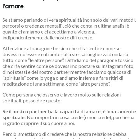
l’amore.
Se stiamo parlando di vera spiritualità (non solo dei vari metodi,
percorsi o credenze mentali), ciò che conta in ultima analisi è
quanto ci amiamo e ci accettiamo a vicenda,
indipendentemente dalle nostre differenze.
Attenzione al paragone tossico che ci fa sentire come se
dovessimo essere entrambi sulla stessa lunghezza d’onda su
tutto, come “le altre persone”. Diffidiamo del paragone tossico
che ci fa sentire come se dovessimo postare su Instagram foto
di noi stessi e del nostro partner mentre facciamo qualcosa di
“spirituale” come lo yoga o andiamo insieme a fare ritiri di
meditazione di una settimana, come “altre persone”.
Come persona che osservo e lavoro molto sulle relazioni
spirituali, posso dire questo:
Se il nostro partner ha la capacità di amare, è innatamente
spirituale.
Non importa in cosa crede (o non crede), purché sia
in grado di aprire il suo cuore a noi.
Perciò, smettiamo di credere che la nostra relazione debba