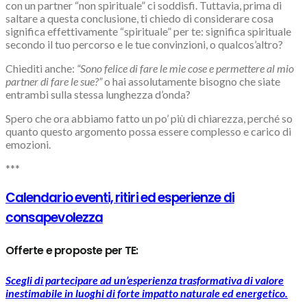
con un partner “non spirituale” ci soddisfi. Tuttavia, prima di
saltare a questa conclusione, ti chiedo di considerare cosa
significa effettivamente “spirituale” per te: significa spirituale
secondo il tuo percorso e le tue convinzioni, o qualcos’altro?
Chiediti anche:
“Sono felice di fare le mie cose e permettere al mio
partner di fare le sue?”
o hai assolutamente bisogno che siate
entrambi sulla stessa lunghezza d’onda?
Spero che ora abbiamo fatto un po’ più di chiarezza, perché so
quanto questo argomento possa essere complesso e carico di
emozioni.
***
Calendario eventi, ritiri ed esperienze di
consapevolezza
Offerte e proposte per TE:
Scegli di partecipare ad un’esperienza trasformativa di valore
inestimabile in luoghi di forte impatto naturale ed energetico.