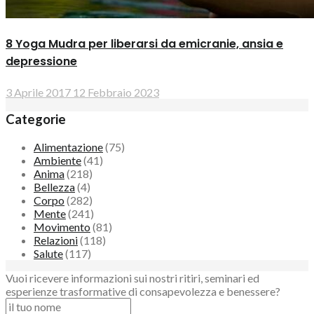
8 Yoga Mudra per liberarsi da emicranie, ansia e
depressione
3 Aprile 2017
12 Febbraio 2023
Categorie
Alimentazione
(75)
Ambiente
(41)
Anima
(218)
Bellezza
(4)
Corpo
(282)
Mente
(241)
Movimento
(81)
Relazioni
(118)
Salute
(117)
Vuoi ricevere informazioni sui nostri ritiri, seminari ed
esperienze trasformative di consapevolezza e benessere?