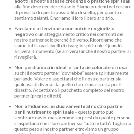
adotti le nostre stesse credenze o pratiche spirituali
:
alla fine deve decidere da solo. Siamo prudenti nel cercare
di privarlo di questa possibilità di scelta, per quanto ci
sentiamo zelanti. Onoriamo il loro libero arbitrio.
Facciamo attenzione a non nutrire un giudizio
negativo
o un atteggiamento critico nei confronti del
nostro partner solo perché è diverso. Ricordiamo che
siamo tutti a vari livelli di risveglio spirituale. Quando
arriverà il momento (se arriverà) anche il nostro partner si
risveglierà.
Non perdiamoci in ideali e fantasie colorate di rosa
su chi il nostro partner “dovrebbe” essere spiritualmente
parlando. Volere o aspettarsi che il nostro partner sia
qualcosa di diverso da quello che è è una ricetta per il
disastro. Accettiamo il pacchetto completo del nostro
partner (pregi e difetti).
Non affidiamoci esclusivamente al nostro partner
per il nutrimento spirituale
– questo punto può
sembrare ovvio, ma saremmo sorpresi da quante persone
si aspettano che il loro partner sia “tutto e tutti”. Togliamo
questo peso al nostro partner e troviamo un gruppo