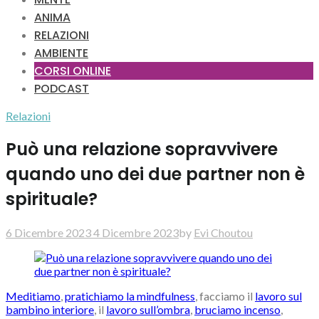
ANIMA
RELAZIONI
AMBIENTE
CORSI ONLINE
PODCAST
Relazioni
Può una relazione sopravvivere
quando uno dei due partner non è
spirituale?
6 Dicembre 2023
4 Dicembre 2023
by
Evi Choutou
Meditiamo
,
pratichiamo la mindfulness
, facciamo il
lavoro sul
bambino interiore
, il
lavoro sull’ombra
,
bruciamo incenso
,