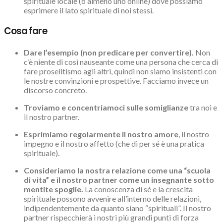
spirituale locale (o almeno uno online) dove possiamo
esprimere il lato spirituale di noi stessi.
Cosa fare
Dare l’esempio (non predicare per convertire).
Non
c’è niente di così nauseante come una persona che cerca di
fare proselitismo agli altri, quindi non siamo insistenti con
le nostre convinzioni e prospettive. Facciamo invece un
discorso concreto.
Troviamo e concentriamoci sulle somiglianze
tra noi e
il nostro partner.
Esprimiamo regolarmente il nostro amore
, il nostro
impegno e il nostro affetto (che di per sé è una pratica
spirituale).
Consideriamo la nostra relazione come una “scuola
di vita” e il nostro partner come un insegnante sotto
mentite spoglie.
La conoscenza di sé e la crescita
spirituale possono avvenire all’interno delle relazioni,
indipendentemente da quanto siano “spirituali”. Il nostro
partner rispecchierà i nostri più grandi punti di forza