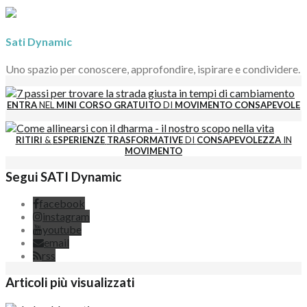
Sati Dynamic
Uno spazio per conoscere, approfondire, ispirare e condividere.
ENTRA
NEL
MINI CORSO GRATUITO
DI
MOVIMENTO CONSAPEVOLE
RITIRI
&
ESPERIENZE
TRASFORMATIVE
DI
CONSAPEVOLEZZA
IN
MOVIMENTO
Segui SATI Dynamic
facebook
instagram
youtube
email
rss
Articoli più visualizzati