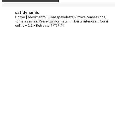
satidynamic
Corpo | Movimento | Consapevolezza
Ritrova connessione,
torna a sentire.
Presenza incarnata → libertà interiore
↓ Corsi
online • 1:1 • Retreats 🇮🇹🇬🇧