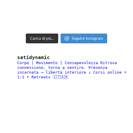
Carica di più...
Seguire Instagram
satidynamic
Corpo | Movimento | Consapevolezza
Ritrova
connessione, torna a sentire.
Presenza
incarnata → libertà interiore
↓ Corsi online •
1:1 • Retreats 🇮🇹🇬🇧