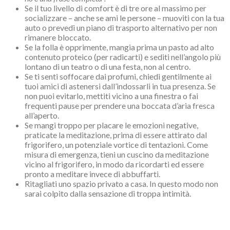
Se il tuo livello di comfort è di tre ore al massimo per
socializzare – anche se ami le persone – muoviti con la tua
auto o prevedi un piano di trasporto alternativo per non
rimanere bloccato.
Se la folla è opprimente, mangia prima un pasto ad alto
contenuto proteico (per radicarti) e sediti nell’angolo più
lontano di un teatro o di una festa, non al centro.
Se ti senti soffocare dai profumi, chiedi gentilmente ai
tuoi amici di astenersi dall’indossarli in tua presenza. Se
non puoi evitarlo, mettiti vicino a una finestra o fai
frequenti pause per prendere una boccata d’aria fresca
all’aperto.
Se mangi troppo per placare le emozioni negative,
praticate la meditazione, prima di essere attirato dal
frigorifero, un potenziale vortice di tentazioni. Come
misura di emergenza, tieni un cuscino da meditazione
vicino al frigorifero, in modo da ricordarti ed essere
pronto a meditare invece di abbuffarti.
Ritagliati uno spazio privato a casa. In questo modo non
sarai colpito dalla sensazione di troppa intimità.