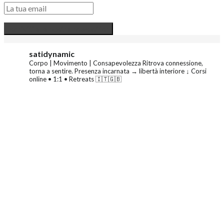
satidynamic
Corpo | Movimento | Consapevolezza
Ritrova connessione,
torna a sentire.
Presenza incarnata → libertà interiore
↓ Corsi
online • 1:1 • Retreats 🇮🇹🇬🇧