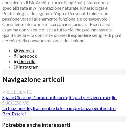
consulente di BioArchitettura e Feng Shui. | Naturopata
specializzata in Alimentazione naturale, Kinesiologia e
Posturologia. | Insegnante Yoga e Personal Trainer con
passione verso l’allenamento funzionale e consapevole. |
Consulente filosofica e ricercatrice curiosa. | Ricerca ed
esamina con visione olistica tutto ciò che può innalzare la
qualità della vita con l’intenzione di espandere sempre di più il
cerchio della consapevolezza e dell’unione.
Website
Facebook
LinkedIn
Instagram
Navigazione articoli
PRECEDENTE
Space Clearing: Come purificare gli spazi per vivere meglio
SUCCESSIVO
La funzione degli alimenti e la loro importanza per il nostro
Ben-Essere!
Potrebbe anche interessarti