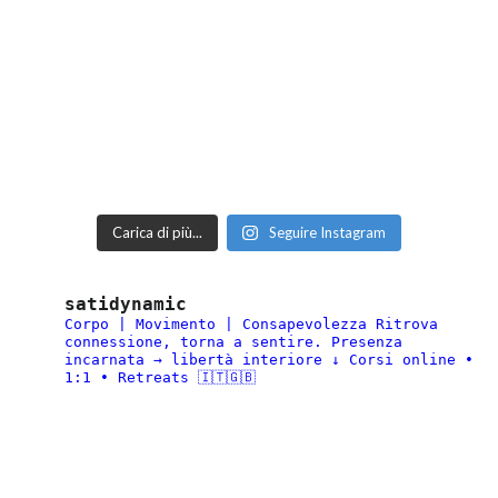
Carica di più...
Seguire Instagram
satidynamic
Corpo | Movimento | Consapevolezza
Ritrova
connessione, torna a sentire.
Presenza
incarnata → libertà interiore
↓ Corsi online •
1:1 • Retreats 🇮🇹🇬🇧