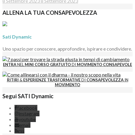
8 Settembre 2023
8 Settembre 2023
ALLENA LA TUA CONSAPEVOLEZZA
Sati Dynamic
Uno spazio per conoscere, approfondire, ispirare e condividere.
ENTRA
NEL
MINI CORSO GRATUITO
DI
MOVIMENTO CONSAPEVOLE
RITIRI
&
ESPERIENZE
TRASFORMATIVE
DI
CONSAPEVOLEZZA
IN
MOVIMENTO
Segui SATI Dynamic
facebook
instagram
youtube
email
rss