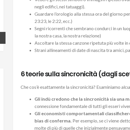
negli edifici, nei tatuaggi).
Guardare l’orologio alla stessa ora del giorno per 
23:23, le 2:22, ecc.)
Segni ricorrenti che sembrano condurci in un luog
la nostra casa, la nostra relazione)
Ascoltare la stessa canzone ripetuta più volte in 
Strani allineamenti di date di nascita tra amici, pa
6 teorie sulla sincronicità (dagli sce
Che cos’è esattamente la sincronicità? Esaminiamo alcu
Gli indù credono che la sincronicità sia una
connessione fondamentale di tutti gli esseri vivent
Gli economisti comportamentali classificher
bias di conferma.
Per esempio, se ci viene detto
molte di più di quelle che inizialmente pensavam