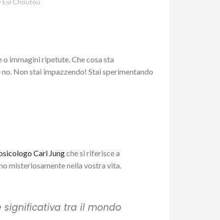
y
Evi Choutou
le o immagini ripetute. Che cosa sta
è no. Non stai impazzendo! Stai sperimentando
 psicologo Carl Jung
che si riferisce a
no misteriosamente nella vostra vita.
 significativa tra il mondo