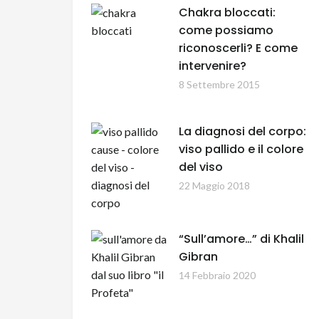
Chakra bloccati:
come possiamo
riconoscerli? E come
intervenire?
8 Settembre 2015
La diagnosi del corpo:
viso pallido e il colore
del viso
22 Maggio 2018
“Sull’amore…” di Khalil
Gibran
14 Febbraio 2020