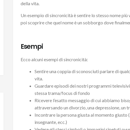
della vita.
Un esempio di sincronicità è sentire lo stesso nome più vol
poi scoprire che quel nome è un sobborgo dove finalmente
Esempi
Ecco alcuni esempi di sincronicità:
Sentire una coppia di sconosciuti parlare di qual
vita.
Guardare episodi dei nostri programmi televisivi 
stessa trama/focus di fondo
Ricevere l’esatto messaggio di cui abbiamo bis
attraversando un divorzio, una depressione, un t
Incontrare la persona giusta al momento giusto (
insegnante, ecc.)
Vedere gli stessi simboli o immagini ripetuti ovun