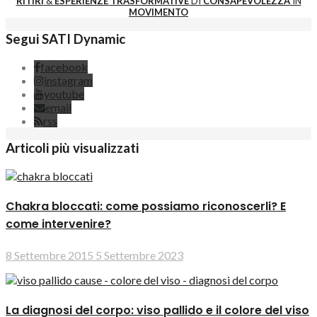
RITIRI
&
ESPERIENZE
TRASFORMATIVE
DI
CONSAPEVOLEZZA
IN
MOVIMENTO
Segui SATI Dynamic
facebook
instagram
youtube
email
rss
Articoli più visualizzati
Chakra bloccati: come possiamo riconoscerli? E
come intervenire?
8 Settembre 2015
5 Settembre 2023
La diagnosi del corpo: viso pallido e il colore del viso