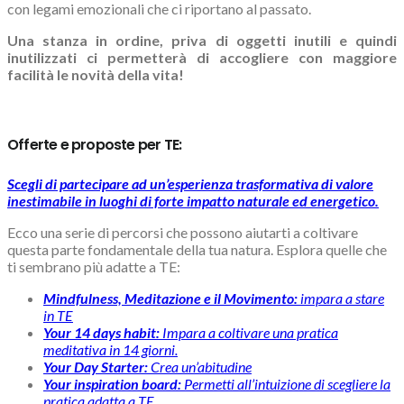
con legami emozionali che ci riportano al passato.
Una stanza in ordine, priva di oggetti inutili e quindi
inutilizzati ci permetterà di accogliere con maggiore
facilità le novità della vita!
Offerte e proposte per TE:
Scegli di partecipare ad un’esperienza trasformativa di valore
inestimabile in luoghi di forte impatto naturale ed energetico.
Ecco una serie di percorsi che possono aiutarti a coltivare
questa parte fondamentale della tua natura. Esplora quelle che
ti sembrano più adatte a TE:
Mindfulness, Meditazione e il Movimento:
impara a stare
in TE
Your 14 days habit:
Impara a coltivare una pratica
meditativa in 14 giorni.
Your Day Starter:
Crea un’abitudine
Your inspiration board:
Permetti all’intuizione di scegliere la
pratica adatta a TE