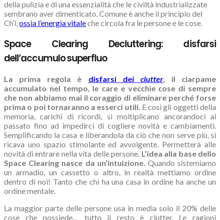
della pulizia e di una essenzialità che le civiltà industrializzate
sembrano aver dimenticato. Comune è anche il principio del
Ch’i,
ossia l’energia vitale
che circola fra le persone e le cose.
Space Clearing Decluttering: disfarsi
dell’accumulo superfluo
La prima regola è
disfarsi dei
clutter
, il ciarpame
accumulato nel tempo, le care e vecchie cose di sempre
che non abbiamo mai il coraggio di eliminare perché forse
prima o poi tornaranno a esserci utili.
E cosi gli oggetti della
memoria, carichi di ricordi, si moltiplicano ancorandoci al
passato fino ad impedirci di cogliere novità e cambiamenti.
Semplificando la casa e liberandola da ciò che non serve più, si
ricava uno spazio stimolante ed avvolgente. Permetterà alle
novità di entrare nella vita delle persone.
L’idea alla base dello
Space Clearing nasce da un’intuizione.
Quando sistemiamo
un armadio, un cassetto o altro, in realtà mettiamo ordine
dentro di noi! Tanto che chi ha una casa in ordine ha anche un
ordine mentale.
La maggior parte delle persone usa in media solo il 20% delle
cose che possiede… tutto il resto è clutter. Le ragioni