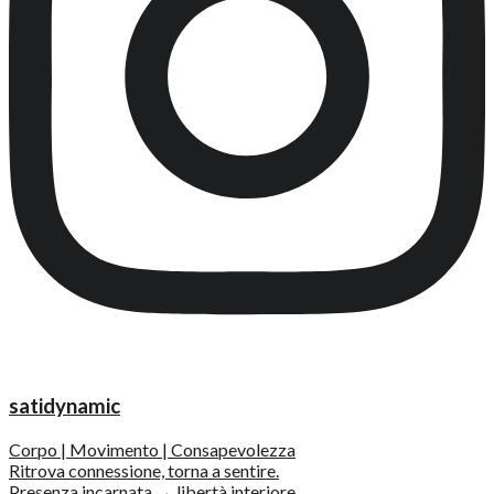
satidynamic
Corpo | Movimento | Consapevolezza
Ritrova connessione, torna a sentire.
Presenza incarnata → libertà interiore