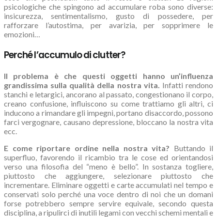
psicologiche che spingono ad accumulare roba sono diverse:
insicurezza, sentimentalismo, gusto di possedere, per
rafforzare l’autostima, per avarizia, per sopprimere le
emozioni…
Perché l’accumulo di clutter?
Il problema è che questi oggetti hanno un’influenza
grandissima sulla qualità della nostra vita.
Infatti rendono
stanchi e letargici, ancorano al passato, congestionano il corpo,
creano confusione, influiscono su come trattiamo gli altri, ci
inducono a rimandare gli impegni, portano disaccordo, possono
farci vergognare, causano depressione, bloccano la nostra vita
ecc.
E come riportare ordine nella nostra vita?
Buttando il
superfluo, favorendo il ricambio tra le cose ed orientandosi
verso una filosofia del “meno è bello”. In sostanza togliere,
piuttosto che aggiungere, selezionare piuttosto che
incrementare. Eliminare oggetti e carte accumulati nel tempo e
conservati solo perché una voce dentro di noi che un domani
forse potrebbero sempre servire equivale, secondo questa
disciplina, a ripulirci di inutili legami con vecchi schemi mentali e