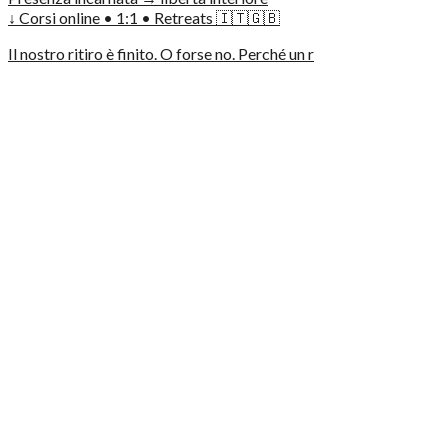
↓ Corsi online • 1:1 • Retreats 🇮🇹🇬🇧
Il nostro ritiro è finito. O forse no. Perché un r