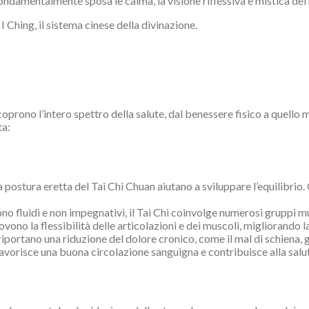
ondamentalmente sposa le calma, la visione riflessiva e mistica del
I Ching, il sistema cinese della divinazione.
prono l’intero spettro della salute, dal benessere fisico a quello m
ta:
a postura eretta del Tai Chi Chuan aiutano a sviluppare l’equilibrio
o fluidi e non impegnativi, il Tai Chi coinvolge numerosi gruppi mu
vono la flessibilità delle articolazioni e dei muscoli, migliorand
riportano una riduzione del dolore cronico, come il mal di schiena, g
favorisce una buona circolazione sanguigna e contribuisce alla salu