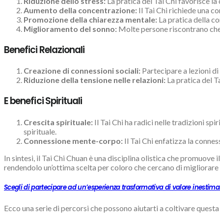
Riduzione dello stress:
La pratica del Tai Chi favorisce la
Aumento della concentrazione:
Il Tai Chi richiede una c
Promozione della chiarezza mentale:
La pratica della c
Miglioramento del sonno:
Molte persone riscontrano che i
Benefici Relazionali
Creazione di connessioni sociali:
Partecipare a lezioni di
Riduzione della tensione nelle relazioni:
La pratica del Ta
E benefici Spirituali
Crescita spirituale:
Il Tai Chi ha radici nelle tradizioni s
spirituale.
Connessione mente-corpo:
Il Tai Chi enfatizza la conn
In sintesi, il Tai Chi Chuan è una disciplina olistica che promuove il 
rendendolo un’ottima scelta per coloro che cercano di migliorare la
Scegli di partecipare ad un’esperienza trasformativa di valore inestimab
Ecco una serie di percorsi che possono aiutarti a coltivare quest