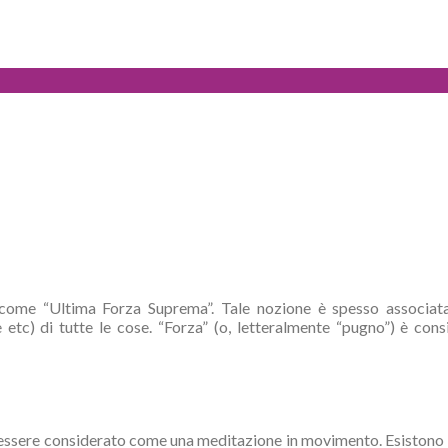
i come “Ultima Forza Suprema”. Tale nozione è spesso associat
e etc) di tutte le cose. “Forza” (o, letteralmente “pugno”) è co
e essere considerato come una meditazione in movimento. Esistono 