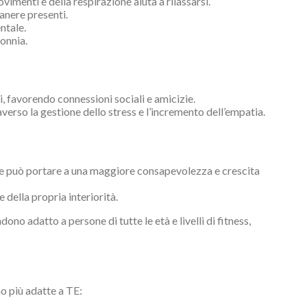
imenti e della respirazione aiuta a rilassarsi.
anere presenti.
ntale.
sonnia.
i, favorendo connessioni sociali e amicizie.
raverso la gestione dello stress e l’incremento dell’empatia.
olare può portare a una maggiore consapevolezza e crescita
della propria interiorità.
ndono adatto a persone di tutte le età e livelli di fitness,
o più adatte a TE: