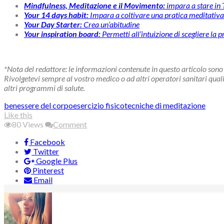
Mindfulness, Meditazione e il Movimento:
impara a stare in
Your 14 days habit:
Impara a coltivare una pratica meditativa 
Your Day Starter:
Crea un’abitudine
Your inspiration board:
Permetti all’intuizione di scegliere la 
*Nota del redattore: le informazioni contenute in questo articolo sono 
Rivolgetevi sempre al vostro medico o ad altri operatori sanitari qual
altri programmi di salute.
Tags:
benessere del corpo
esercizio fisico
tecniche di meditazione
Like this
80
Views
Comment
Facebook
Twitter
Google Plus
Pinterest
Email