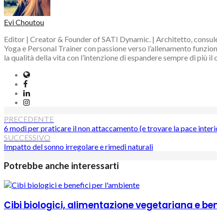
Evi Choutou
Editor | Creator & Founder of SATI Dynamic. | Architetto, consule
Yoga e Personal Trainer con passione verso l’allenamento funzional
la qualità della vita con l’intenzione di espandere sempre di più il
Website
Facebook
LinkedIn
Instagram
Navigazione
PRECEDENTE
6 modi per praticare il non attaccamento (e trovare la pace interi
articoli
SUCCESSIVO
Impatto del sonno irregolare e rimedi naturali
Potrebbe anche interessarti
Cibi biologici, alimentazione vegetariana e ben