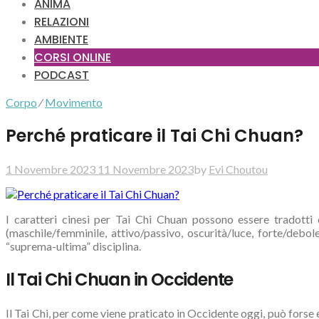
ANIMA
RELAZIONI
AMBIENTE
CORSI ONLINE
PODCAST
Corpo
⁄
Movimento
Perché praticare il Tai Chi Chuan?
1 Novembre 2023
11 Novembre 2023
by
Evi Choutou
I caratteri cinesi per Tai Chi Chuan possono essere tradott
(maschile/femminile, attivo/passivo, oscurità/luce, forte/debol
“suprema-ultima” disciplina.
Il Tai Chi Chuan in Occidente
Il Tai Chi, per come viene praticato in Occidente oggi, può fors