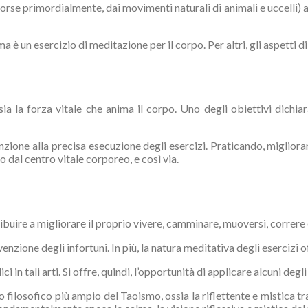
forse primordialmente, dai movimenti naturali di animali e uccelli
ma è un esercizio di meditazione per il corpo. Per altri, gli aspetti 
ssia la forza vitale che anima il corpo. Uno degli obiettivi dichi
zione alla precisa esecuzione degli esercizi. Praticando, miglioran
dal centro vitale corporeo, e così via.
ibuire a migliorare il proprio vivere, camminare, muoversi, correre 
nzione degli infortuni. In più, la natura meditativa degli esercizi of
ci in tali arti. Si offre, quindi, l’opportunità di applicare alcuni de
sto filosofico più ampio del Taoismo, ossia la riflettente e mistica