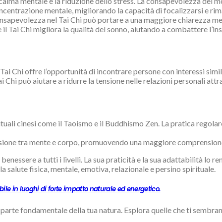
 calma mentale e la riduzione dello stress. La consapevolezza dei mov
oncentrazione mentale, migliorando la capacità di focalizzarsi e rim
onsapevolezza nel Tai Chi può portare a una maggiore chiarezza me
l Tai Chi migliora la qualità del sonno, aiutando a combattere l’in
 Tai Chi offre l’opportunità di incontrare persone con interessi simil
i Chi può aiutare a ridurre la tensione nelle relazioni personali att
pirituali cinesi come il Taoismo e il Buddhismo Zen. La pratica reg
essione tra mente e corpo, promuovendo una maggiore comprensione 
benessere a tutti i livelli. La sua praticità e la sua adattabilità lo re
 salute fisica, mentale, emotiva, relazionale e persino spirituale.
ile in luoghi di forte impatto naturale ed energetico.
a parte fondamentale della tua natura. Esplora quelle che ti sembran