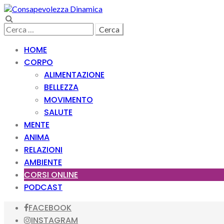
Skip
Skip
to
to
Search
navigation
content
Ricerca
per:
HOME
CORPO
ALIMENTAZIONE
BELLEZZA
MOVIMENTO
SALUTE
MENTE
ANIMA
RELAZIONI
AMBIENTE
CORSI ONLINE
PODCAST
FACEBOOK
INSTAGRAM