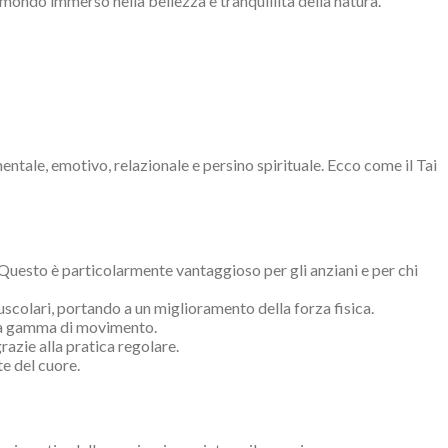
 mondo immerso nella bellezza e tranquillità della natura.
entale, emotivo, relazionale e persino spirituale. Ecco come il Tai
. Questo è particolarmente vantaggioso per gli anziani e per chi
scolari, portando a un miglioramento della forza fisica.
o la gamma di movimento.
razie alla pratica regolare.
te del cuore.