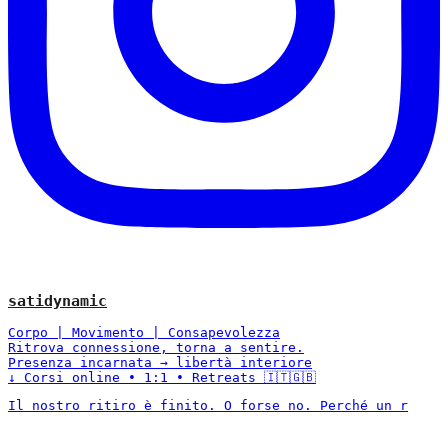
satidynamic
Corpo | Movimento | Consapevolezza
Ritrova connessione, torna a sentire.
Presenza incarnata → libertà interiore
↓ Corsi online • 1:1 • Retreats 🇮🇹🇬🇧
Il nostro ritiro è finito. O forse no. Perché un r