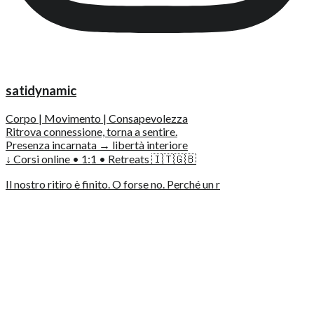
satidynamic
Corpo | Movimento | Consapevolezza
Ritrova connessione, torna a sentire.
Presenza incarnata → libertà interiore
↓ Corsi online • 1:1 • Retreats 🇮🇹🇬🇧
Il nostro ritiro è finito. O forse no. Perché un r