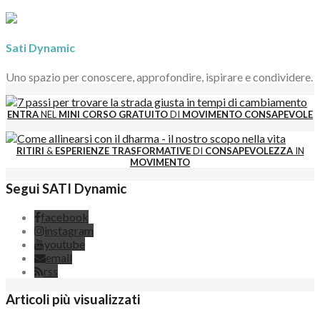
Sati Dynamic
Uno spazio per conoscere, approfondire, ispirare e condividere.
ENTRA
NEL
MINI CORSO GRATUITO
DI
MOVIMENTO CONSAPEVOLE
RITIRI
&
ESPERIENZE
TRASFORMATIVE
DI
CONSAPEVOLEZZA
IN
MOVIMENTO
Segui SATI Dynamic
facebook
instagram
youtube
email
rss
Articoli più visualizzati