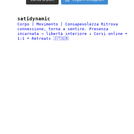
satidynamic
Corpo | Movimento | Consapevolezza
Ritrova
connessione, torna a sentire.
Presenza
incarnata → libertà interiore
↓ Corsi online •
1:1 • Retreats 🇮🇹🇬🇧