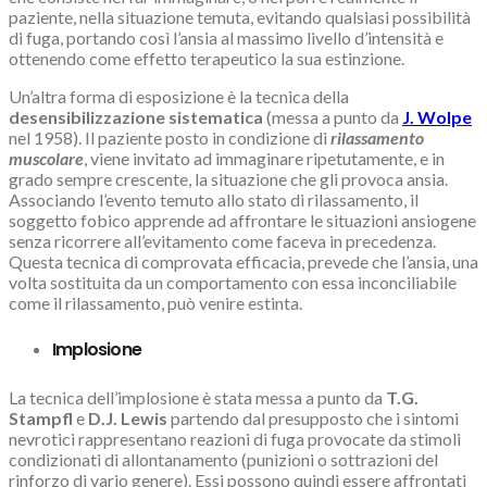
paziente, nella situazione temuta, evitando qualsiasi possibilità
di fuga, portando così l’ansia al massimo livello d’intensità e
ottenendo come effetto terapeutico la sua estinzione.
Un’altra forma di esposizione è la tecnica della
desensibilizzazione sistematica
(messa a punto da
J. Wolpe
nel 1958). Il paziente posto in condizione di
rilassamento
muscolare
, viene invitato ad immaginare ripetutamente, e in
grado sempre crescente, la situazione che gli provoca ansia.
Associando l’evento temuto allo stato di rilassamento, il
soggetto fobico apprende ad affrontare le situazioni ansiogene
senza ricorrere all’evitamento come faceva in precedenza.
Questa tecnica di comprovata efficacia, prevede che l’ansia, una
volta sostituita da un comportamento con essa inconciliabile
come il rilassamento, può venire estinta.
Implosione
La tecnica dell’implosione è stata messa a punto da
T.G.
Stampfl
e
D.J. Lewis
partendo dal presupposto che i sintomi
nevrotici rappresentano reazioni di fuga provocate da stimoli
condizionati di allontanamento (punizioni o sottrazioni del
rinforzo di vario genere). Essi possono quindi essere affrontati