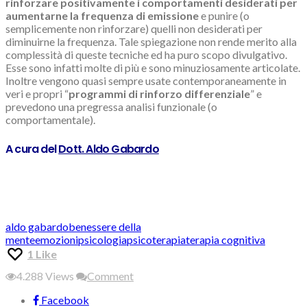
rinforzare positivamente i comportamenti desiderati per
aumentarne la frequenza di emissione
e punire (o
semplicemente non rinforzare) quelli non desiderati per
diminuirne la frequenza. Tale spiegazione non rende merito alla
complessità di queste tecniche ed ha puro scopo divulgativo.
Esse sono infatti molte di più e sono minuziosamente articolate.
Inoltre vengono quasi sempre usate contemporaneamente in
veri e propri “
programmi di rinforzo differenziale
” e
prevedono una pregressa analisi funzionale (o
comportamentale).
A cura del
Dott. Aldo Gabardo
Tags:
aldo gabardo
benessere della
mente
emozioni
psicologia
psicoterapia
terapia cognitiva
1
Like
4.288
Views
Comment
Facebook