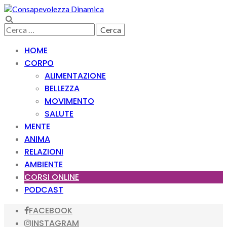
Skip
Skip
to
to
Search
navigation
content
Ricerca
per:
HOME
CORPO
ALIMENTAZIONE
BELLEZZA
MOVIMENTO
SALUTE
MENTE
ANIMA
RELAZIONI
AMBIENTE
CORSI ONLINE
PODCAST
FACEBOOK
INSTAGRAM