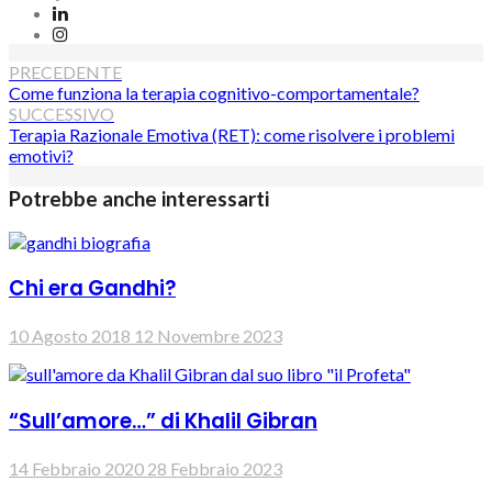
LinkedIn
Instagram
Navigazione
PRECEDENTE
Come funziona la terapia cognitivo-comportamentale?
articoli
SUCCESSIVO
Terapia Razionale Emotiva (RET): come risolvere i problemi
emotivi?
Potrebbe anche interessarti
Chi era Gandhi?
10 Agosto 2018
12 Novembre 2023
“Sull’amore…” di Khalil Gibran
14 Febbraio 2020
28 Febbraio 2023