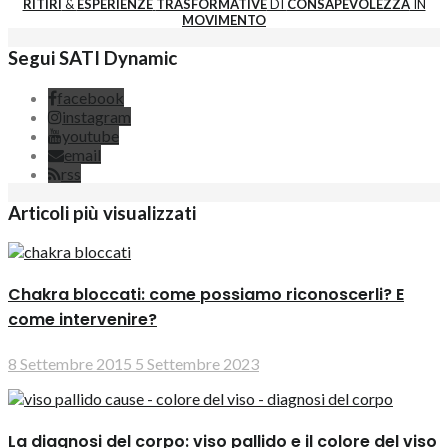
RITIRI
&
ESPERIENZE
TRASFORMATIVE
DI
CONSAPEVOLEZZA
IN
MOVIMENTO
Segui SATI Dynamic
facebook
instagram
youtube
email
rss
Articoli più visualizzati
Chakra bloccati: come possiamo riconoscerli? E
come intervenire?
8 Settembre 2015
5 Settembre 2023
La diagnosi del corpo: viso pallido e il colore del viso