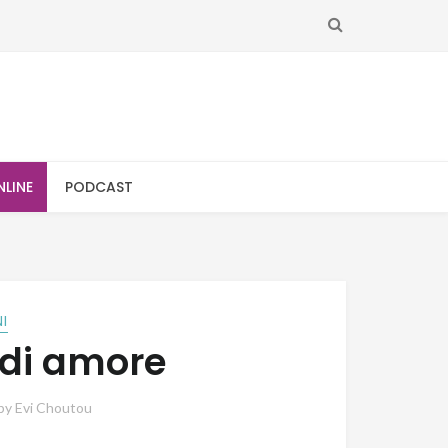
SEARCH
NLINE
PODCAST
NI
i di amore
by
Evi Choutou