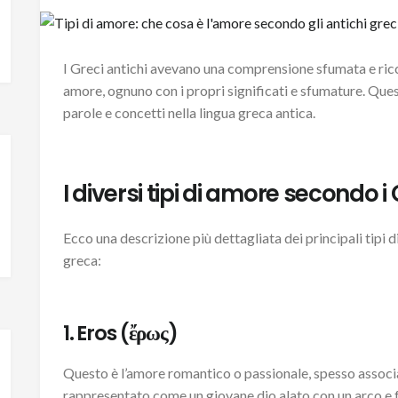
I Greci antichi avevano una comprensione sfumata e ricca
amore, ognuno con i propri significati e sfumature. Ques
parole e concetti nella lingua greca antica.
I diversi tipi di amore secondo i 
Ecco una descrizione più dettagliata dei principali tipi 
greca:
1. Eros (ἔρως)
Questo è l’amore romantico o passionale, spesso associat
rappresentato come un giovane dio alato con un arco e f