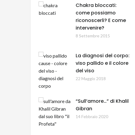
Chakra bloccati:
come possiamo
riconoscerli? E come
intervenire?
8 Settembre 2015
La diagnosi del corpo:
viso pallido e il colore
del viso
22 Maggio 2018
“Sull’amore…” di Khalil
Gibran
14 Febbraio 2020