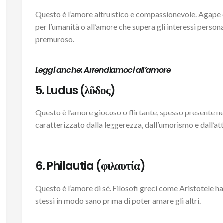
Questo è l’amore altruistico e compassionevole. Agape è
per l’umanità o all’amore che supera gli interessi person
premuroso.
Leggi anche:
Arrendiamoci all’amore
5. Ludus (λῦδος)
Questo è l’amore giocoso o flirtante, spesso presente nei
caratterizzato dalla leggerezza, dall’umorismo e dall’att
6. Philautia (φιλαυτία)
Questo è l’amore di sé. Filosofi greci come Aristotele h
stessi in modo sano prima di poter amare gli altri.