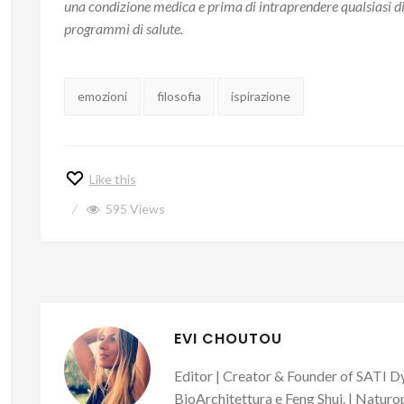
una condizione medica e prima di intraprendere qualsiasi die
programmi di salute.
Tags:
emozioni
filosofia
ispirazione
Like this
595
Views
EVI CHOUTOU
Editor | Creator & Founder of SATI Dy
BioArchitettura e Feng Shui. | Naturo