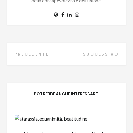
della consapevolezza e dell’unione.
Navigazione
PRECEDENTE
SUCCESSIVO
articoli
POTREBBE ANCHE INTERESSARTI