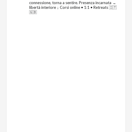
connessione, torna a sentire.
Presenza incarnata →
libertà interiore
↓ Corsi online • 1:1 • Retreats 🇮🇹
🇬🇧