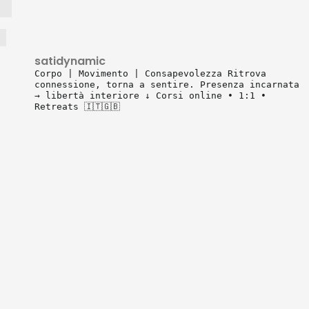
satidynamic
Corpo | Movimento | Consapevolezza
Ritrova
connessione, torna a sentire.
Presenza incarnata
→ libertà interiore
↓ Corsi online • 1:1 •
Retreats 🇮🇹🇬🇧