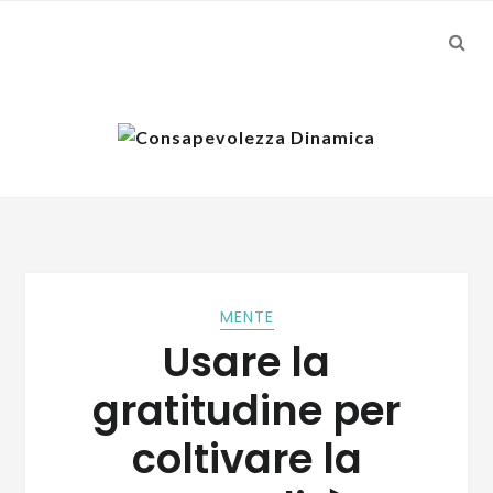
SEA
Skip
Skip
to
to
navigation
content
MENTE
Usare la
gratitudine per
coltivare la