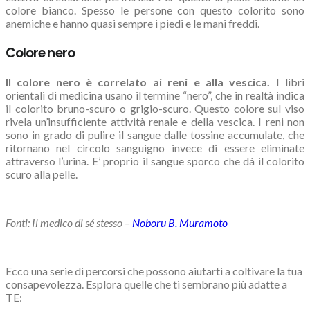
colore bianco. Spesso le persone con questo colorito sono
anemiche e hanno quasi sempre i piedi e le mani freddi.
Colore nero
Il colore nero è correlato ai reni e alla vescica.
I libri
orientali di medicina usano il termine “nero”, che in realtà indica
il colorito bruno-scuro o grigio-scuro. Questo colore sul viso
rivela un’insufficiente attività renale e della vescica. I reni non
sono in grado di pulire il sangue dalle tossine accumulate, che
ritornano nel circolo sanguigno invece di essere eliminate
attraverso l’urina. E’ proprio il sangue sporco che dà il colorito
scuro alla pelle.
Fonti: Il medico di sé stesso –
Noboru B. Muramoto
Ecco una serie di percorsi che possono aiutarti a coltivare la tua
consapevolezza. Esplora quelle che ti sembrano più adatte a
TE: