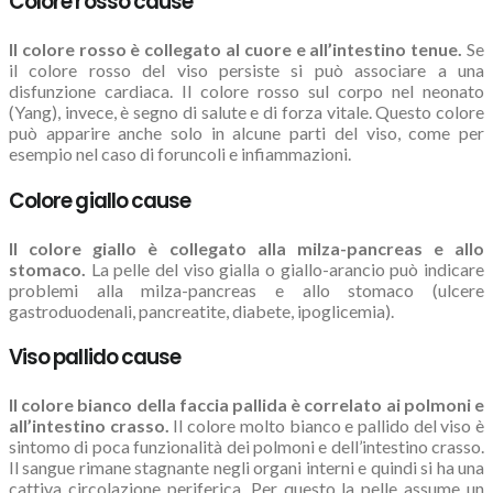
Colore rosso cause
Il colore rosso è collegato al cuore e all’intestino tenue.
Se
il colore rosso del viso persiste si può associare a una
disfunzione cardiaca. Il colore rosso sul corpo nel neonato
(Yang), invece, è segno di salute e di forza vitale. Questo colore
può apparire anche solo in alcune parti del viso, come per
esempio nel caso di foruncoli e infiammazioni.
Colore giallo cause
Il colore giallo è collegato alla milza-pancreas e allo
stomaco.
La pelle del viso gialla o giallo-arancio può indicare
problemi alla milza-pancreas e allo stomaco (ulcere
gastroduodenali, pancreatite, diabete, ipoglicemia).
Viso pallido cause
Il colore bianco della faccia pallida è correlato ai polmoni e
all’intestino crasso.
Il colore molto bianco e pallido del viso è
sintomo di poca funzionalità dei polmoni e dell’intestino crasso.
Il sangue rimane stagnante negli organi interni e quindi si ha una
cattiva circolazione periferica. Per questo la pelle assume un