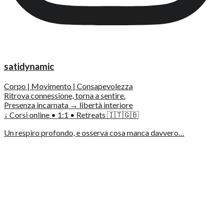
satidynamic
Corpo | Movimento | Consapevolezza
Ritrova connessione, torna a sentire.
Presenza incarnata → libertà interiore
↓ Corsi online • 1:1 • Retreats 🇮🇹🇬🇧
Un respiro profondo, e osserva cosa manca davvero…