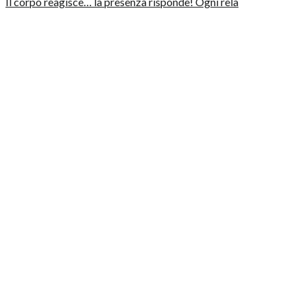
Il corpo reagisce… la presenza risponde! Ogni rela