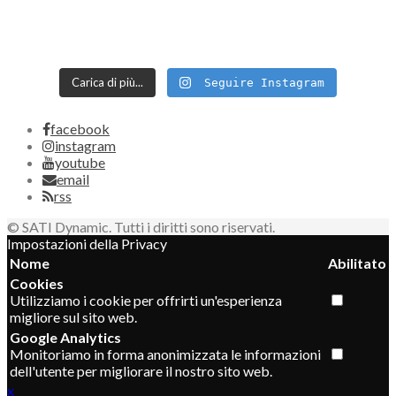
Carica di più...
Seguire Instagram
facebook
instagram
youtube
email
rss
© SATI Dynamic. Tutti i diritti sono riservati.
Impostazioni della Privacy
Nome
Abilitato
Cookies
Utilizziamo i cookie per offrirti un'esperienza
migliore sul sito web.
Google Analytics
Monitoriamo in forma anonimizzata le informazioni
dell'utente per migliorare il nostro sito web.
x