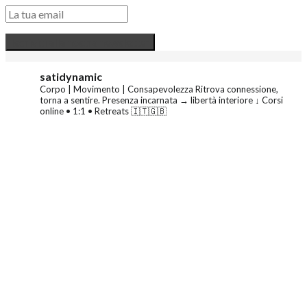
satidynamic
Corpo | Movimento | Consapevolezza
Ritrova connessione,
torna a sentire.
Presenza incarnata → libertà interiore
↓ Corsi
online • 1:1 • Retreats 🇮🇹🇬🇧