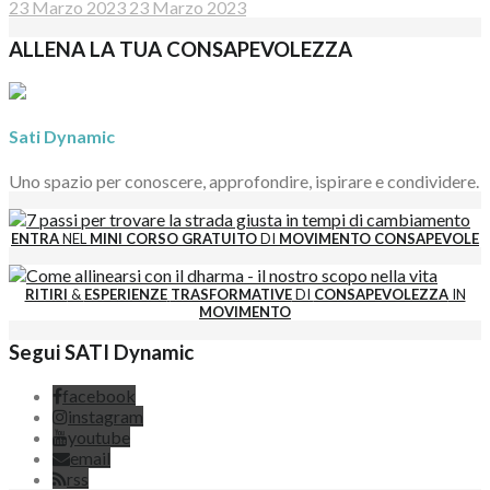
23 Marzo 2023
23 Marzo 2023
ALLENA LA TUA CONSAPEVOLEZZA
Sati Dynamic
Uno spazio per conoscere, approfondire, ispirare e condividere.
ENTRA
NEL
MINI CORSO GRATUITO
DI
MOVIMENTO CONSAPEVOLE
RITIRI
&
ESPERIENZE
TRASFORMATIVE
DI
CONSAPEVOLEZZA
IN
MOVIMENTO
Segui SATI Dynamic
facebook
instagram
youtube
email
rss