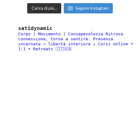
Carica di più...
Seguire Instagram
satidynamic
Corpo | Movimento | Consapevolezza
Ritrova
connessione, torna a sentire.
Presenza
incarnata → libertà interiore
↓ Corsi online •
1:1 • Retreats 🇮🇹🇬🇧