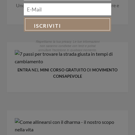
Uno spazio per conoscere, approfondire, ispirare e
condividere.
Rispettiamo la tua privacy. Le tue informazioni
non saranno condivise con terzi e potrai
annullare l'iscrizione in qualsiasi momento.
ENTRA
NEL
MINI CORSO GRATUITO
DI
MOVIMENTO
CONSAPEVOLE