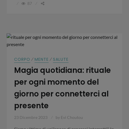
87
⁄
⁄
CORPO
MENTE
SALUTE
Magia quotidiana: rituale
per ogni momento del
giorno per connetterci al
presente
23 Dicembre 2023
by
Evi Choutou
Siamo vittime di un'"epoca di processi interrotti". In