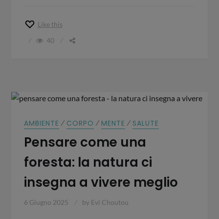
Like this
40
⁄
⁄
⁄
AMBIENTE
CORPO
MENTE
SALUTE
Pensare come una
foresta: la natura ci
insegna a vivere meglio
6 Giugno 2025
by
Evi Choutou