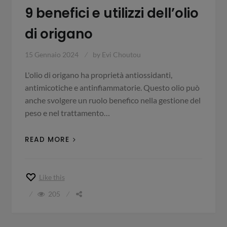
9 benefici e utilizzi dell’olio
di origano
15 Gennaio 2024
by
Evi Choutou
L'olio di origano ha proprietà antiossidanti,
antimicotiche e antinfiammatorie. Questo olio può
anche svolgere un ruolo benefico nella gestione del
peso e nel trattamento…
READ MORE
Like this
205