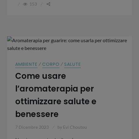
153
⁄
⁄
AMBIENTE
CORPO
SALUTE
Come usare
l’aromaterapia per
ottimizzare salute e
benessere
7 Dicembre 2023
by
Evi Choutou