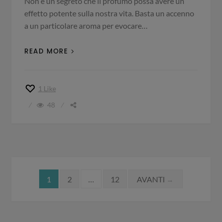
Non è un segreto che il profumo possa avere un
effetto potente sulla nostra vita. Basta un accenno
a un particolare aroma per evocare…
READ MORE
1
Like
48
Navigazione
1
2
…
12
AVANTI
→
articoli