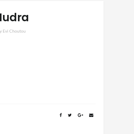
Mudra
y
Evi Choutou