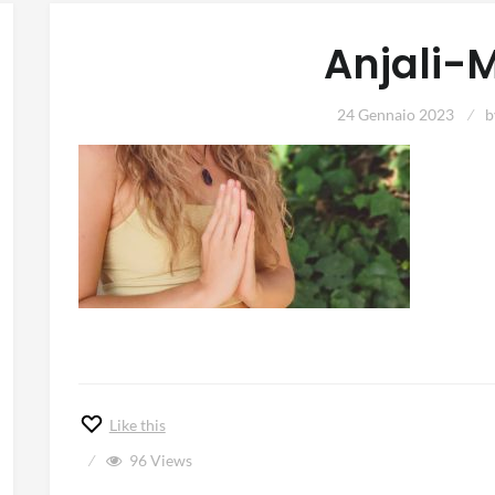
Anjali-
24 Gennaio 2023
b
Like this
96
Views