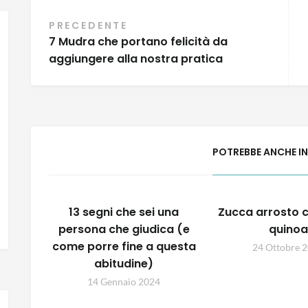
Navigazione
PRECEDENTE
7 Mudra che portano felicità da
articoli
aggiungere alla nostra pratica
POTREBBE ANCHE I
13 segni che sei una
Zucca arrosto c
persona che giudica (e
quinoa
come porre fine a questa
24 Ottobre 
abitudine)
14 Gennaio 2024