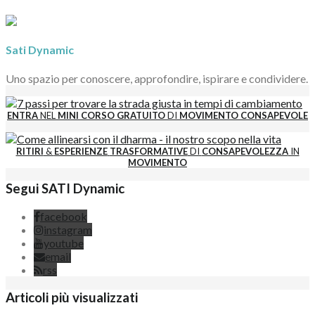
Sati Dynamic
Uno spazio per conoscere, approfondire, ispirare e condividere.
ENTRA
NEL
MINI CORSO GRATUITO
DI
MOVIMENTO CONSAPEVOLE
RITIRI
&
ESPERIENZE
TRASFORMATIVE
DI
CONSAPEVOLEZZA
IN
MOVIMENTO
Segui SATI Dynamic
facebook
instagram
youtube
email
rss
Articoli più visualizzati