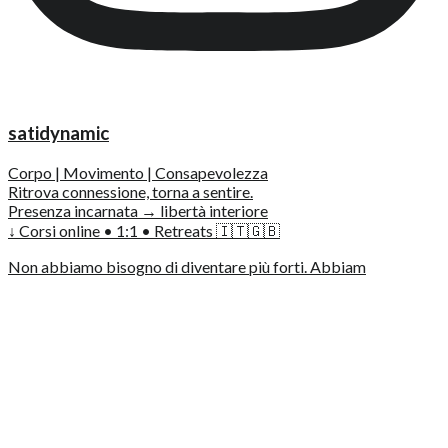
satidynamic
Corpo | Movimento | Consapevolezza
Ritrova connessione, torna a sentire.
Presenza incarnata → libertà interiore
↓ Corsi online • 1:1 • Retreats 🇮🇹🇬🇧
Non abbiamo bisogno di diventare più forti. Abbiam